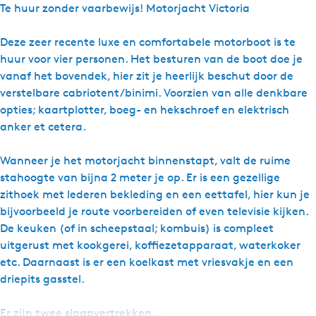
r
Te huur zonder vaarbewijs! Motorjacht Victoria
B
o
Deze zeer recente luxe en comfortabele motorboot is te
o
huur voor vier personen. Het besturen van de boot doe je
t
vanaf het bovendek, hier zit je heerlijk beschut door de
v
verstelbare cabriotent/binimi. Voorzien van alle denkbare
e
opties; kaartplotter, boeg- en hekschroef en elektrisch
r
anker et cetera.
h
u
Wanneer je het motorjacht binnenstapt, valt de ruime
u
stahoogte van bijna 2 meter je op. Er is een gezellige
r
zithoek met lederen bekleding en een eettafel, hier kun je
H
bijvoorbeeld je route voorbereiden of even televisie kijken.
o
De keuken (of in scheepstaal; kombuis) is compleet
s
uitgerust met kookgerei, koffiezetapparaat, waterkoker
p
etc. Daarnaast is er een koelkast met vriesvakje en een
e
driepits gasstel.
s
-
Er zijn twee slaapvertrekken…