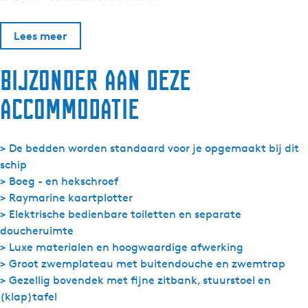
M
o
Lees meer
t
o
Bijzonder aan deze
r
j
accommodatie
a
c
h
> De bedden worden standaard voor je opgemaakt bij dit
t
schip
V
> Boeg - en hekschroef
i
> Raymarine kaartplotter
c
> Elektrische bedienbare toiletten en separate
t
doucheruimte
o
> Luxe materialen en hoogwaardige afwerking
r
> Groot zwemplateau met buitendouche en zwemtrap
i
> Gezellig bovendek met fijne zitbank, stuurstoel en
a
(klap)tafel