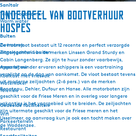
Sanitair
Onderdeel van Bootverhuur
Toilet in badkamer
Warm water
Hospes
Buiten
Zwemtrap
De huurvloot bestaat uit 12 recente en perfect verzorgde
Zitgelegenheid buiten
motorjachten van de merken Linssen Grand Sturdy en
Cabin Langenberg. Ze zijn te huur zonder vaarbewijs,
Apparatuur
maar bij minder ervaren schippers is een vaartraining
verplicht op de dag van aankomst. De vloot bestaat tevens
Koelkast met vriesvak
uit moderne zeiljachten (2-6 pers.) van de merken
Waterkoker
Beneteau, Dehler, Dufour en Hanse. Alle motorboten zijn
Televisie
geschikt voor de Friese Meren en in overleg voor langere
vakanties is het vaargebied uit te breiden. De zeiljachten
Gedeelde faciliteiten
zijn uitermate geschikt voor de Friese meren en het
Wifi
IJsselmeer, op aanvraag kun je ook een tocht maken over
Parkeerterrein
de Waddenzee.
Restaurant
Sportfaciliteiten