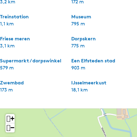
3,2 km
172 m
Treinstation
Museum
1,1 km
795 m
Friese meren
Dorpskern
3,1 km
775 m
Supermarkt / dorpswinkel
Een Elfsteden stad
579 m
903 m
Zwembad
IJsselmeerkust
173 m
18,1 km
+
−