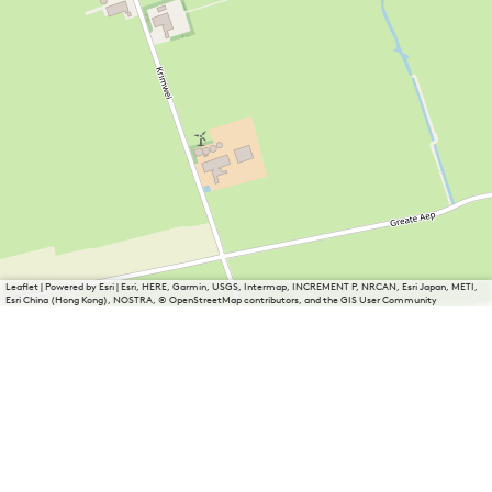
Leaflet
|
Powered by Esri | Esri, HERE, Garmin, USGS, Intermap, INCREMENT P, NRCAN, Esri Japan, METI,
Esri China (Hong Kong), NOSTRA, © OpenStreetMap contributors, and the GIS User Community