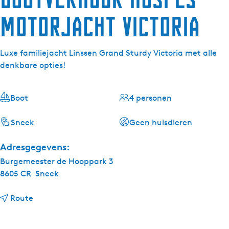
Motorjacht Victoria
Luxe familiejacht Linssen Grand Sturdy Victoria met alle
denkbare opties!
Boot
4 personen
Sneek
Geen huisdieren
Adresgegevens:
Burgemeester de Hooppark 3
8605 CR
Sneek
n
Route
a
a