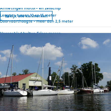
Afmetingen motor- en zeilschip
Lengte - tussen 10 en 15 meter
Bekijk alle kenmerken
Doorvaarthoogte - meer dan 2,5 meter
Vaargebied buiten Friese meren
IJsselmeer toegestaan
Uitrusting motor- en zeilschip
Elektrische ankerlier
Boegschroef
Hekschroef
Algemeen
Huisdiervrij
Dekbedden
Geen vaarbewijs nodig