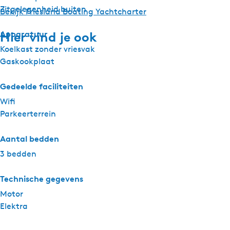
e
Zitgelegenheid buiten
Bekijk Friesland Boating Yachtcharter
r
Apparatuur
Hier vind je ook
Koelkast zonder vriesvak
Gaskookplaat
Gedeelde faciliteiten
Wifi
Parkeerterrein
Aantal bedden
3 bedden
Technische gegevens
Motor
Elektra