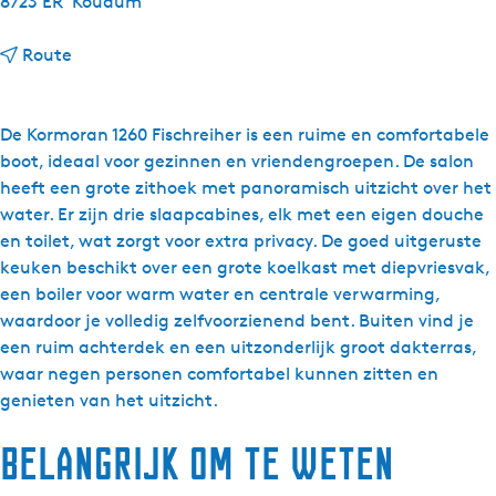
8723 ER
Koudum
n
Route
a
a
r
De Kormoran 1260 Fischreiher is een ruime en comfortabele
F
boot, ideaal voor gezinnen en vriendengroepen. De salon
r
heeft een grote zithoek met panoramisch uitzicht over het
i
water. Er zijn drie slaapcabines, elk met een eigen douche
e
en toilet, wat zorgt voor extra privacy. De goed uitgeruste
s
keuken beschikt over een grote koelkast met diepvriesvak,
l
een boiler voor warm water en centrale verwarming,
a
waardoor je volledig zelfvoorzienend bent. Buiten vind je
n
een ruim achterdek en een uitzonderlijk groot dakterras,
d
waar negen personen comfortabel kunnen zitten en
B
genieten van het uitzicht.
o
Belangrijk om te weten
a
t