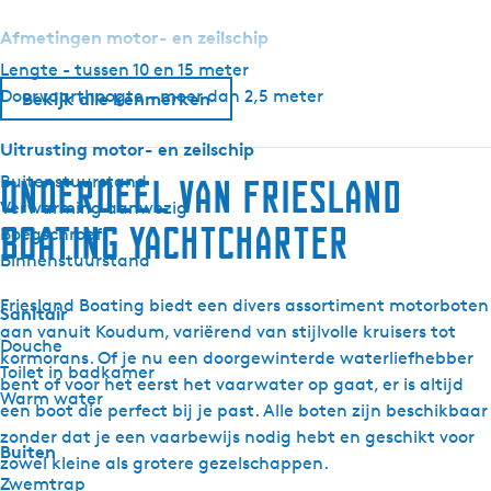
m
Afmetingen motor- en zeilschip
o
Lengte - tussen 10 en 15 meter
r
Doorvaarthoogte - meer dan 2,5 meter
a
Bekijk alle kenmerken
n
Uitrusting motor- en zeilschip
1
2
Buitenstuurstand
Onderdeel van Friesland
6
Verwarming aanwezig
Boating Yachtcharter
0
Boegschroef
F
Binnenstuurstand
i
Friesland Boating biedt een divers assortiment motorboten
s
Sanitair
aan vanuit Koudum, variërend van stijlvolle kruisers tot
c
Douche
kormorans. Of je nu een doorgewinterde waterliefhebber
h
Toilet in badkamer
bent of voor het eerst het vaarwater op gaat, er is altijd
r
Warm water
een boot die perfect bij je past. Alle boten zijn beschikbaar
e
zonder dat je een vaarbewijs nodig hebt en geschikt voor
i
Buiten
zowel kleine als grotere gezelschappen.
h
Zwemtrap