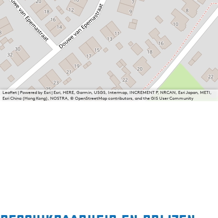
Leaflet
|
Powered by Esri | Esri, HERE, Garmin, USGS, Intermap, INCREMENT P, NRCAN, Esri Japan, METI,
Esri China (Hong Kong), NOSTRA, © OpenStreetMap contributors, and the GIS User Community