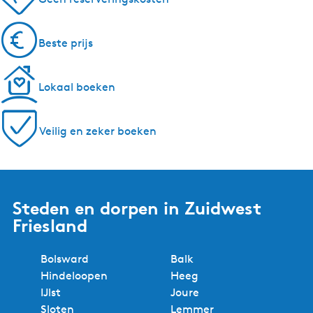
Beste prijs
Lokaal boeken
Veilig en zeker boeken
Steden en dorpen in Zuidwest
Friesland
Bolsward
Balk
Hindeloopen
Heeg
IJlst
Joure
Sloten
Lemmer