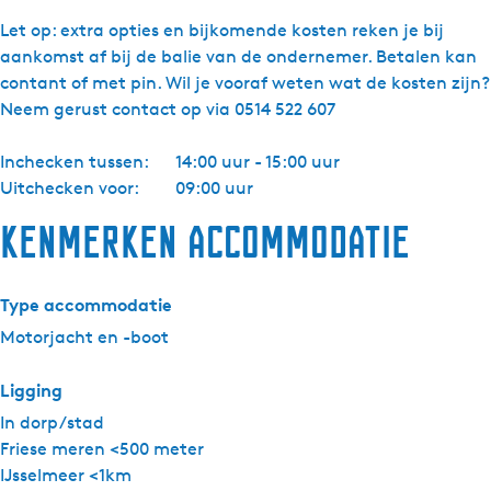
i
Let op: extra opties en bijkomende kosten reken je bij
n
aankomst af bij de balie van de ondernemer. Betalen kan
g
contant of met pin. Wil je vooraf weten wat de kosten zijn?
Y
Neem gerust contact op via 0514 522 607
a
c
Inchecken tussen:
14:00 uur - 15:00 uur
h
Uitchecken voor:
09:00 uur
t
c
Kenmerken accommodatie
h
a
r
Type accommodatie
t
Motorjacht en -boot
e
r
Ligging
-
In dorp/stad
K
Friese meren <500 meter
o
IJsselmeer <1km
r