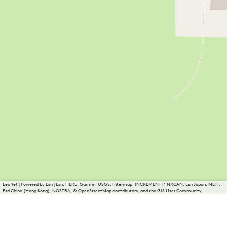
Leaflet
|
Powered by Esri | Esri, HERE, Garmin, USGS, Intermap, INCREMENT P, NRCAN, Esri Japan, METI,
Esri China (Hong Kong), NOSTRA, © OpenStreetMap contributors, and the GIS User Community