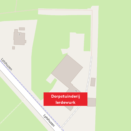
Dorpstuinderij
Ierdewurk