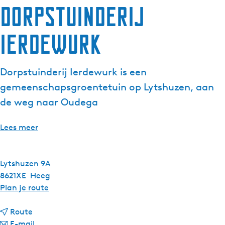
Dorpstuinderij
Ierdewurk
Dorpstuinderij Ierdewurk is een
gemeenschapsgroentetuin op Lytshuzen, aan
de weg naar Oudega
Lees meer
Lytshuzen 9A
8621XE
Heeg
n
Plan je route
a
n
a
Route
a
n
r
E-mail