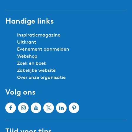
Handige links
Inspiratiemagazine
Uitkrant
Evenement aanmelden
Webshop
Zoek en boek
Zakelijke website
Over onze organisatie
Volg ons
F
I
Y
X
L
P
a
n
o
W
i
i
c
s
u
a
n
n
Tijd voor tips
e
t
T
t
k
t