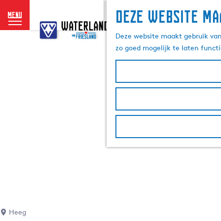
Deze website ma
menu
G
a
Deze website maakt gebruik van 
n
zo goed mogelijk te laten funct
a
a
r
d
e
h
o
m
e
p
a
g
e
Heeg