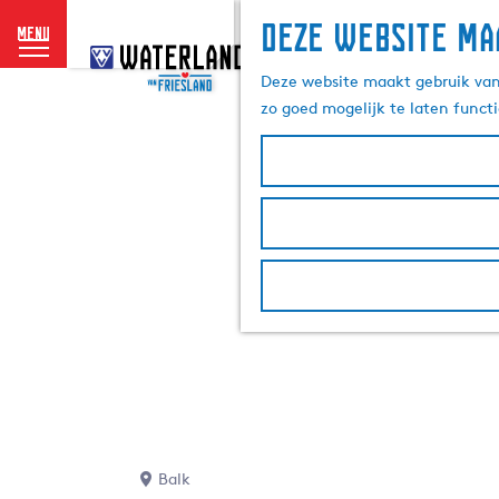
Deze website ma
menu
G
a
Deze website maakt gebruik van 
n
zo goed mogelijk te laten funct
a
a
r
d
e
h
o
m
e
p
a
g
e
Balk