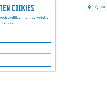
ten cookies
NL
S
Z
e
oodzakelijk zijn om de website
o
l
d te gaan.
e
e
k
c
e
t
n
e
e
r
t
a
a
l
H
u
i
d
i