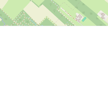
P, NRCAN, Esri Japan, METI, Esri China (Hong Kong), NOSTRA, © OpenStreetMap contributors, and the GIS 
sland
Balk
Heeg