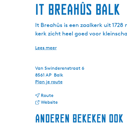
It Breahûs Balk
It Breahûs is een zaalkerk uit 172
kerk zicht heel goed voor kleinsch
Lees meer
Van Swinderenstraat 6
8561 AP
Balk
n
Plan je route
a
n
a
Route
a
v
r
Website
a
a
I
Anderen bekeken ook
r
n
t
I
I
B