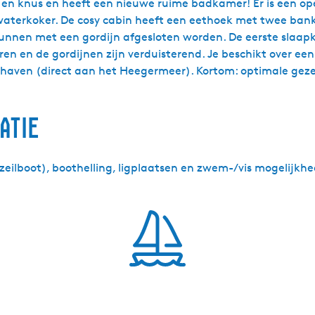
g en knus en heeft een nieuwe ruime badkamer! Er is een o
waterkoker. De cosy cabin heeft een eethoek met twee bank
rs kunnen met een gordijn afgesloten worden. De eerste sl
en en de gordijnen zijn verduisterend. Je beschikt over een
n haven (direct aan het Heegermeer). Kortom: optimale gez
atie
zeilboot), boothelling, ligplaatsen en zwem-/vis mogelijkhe