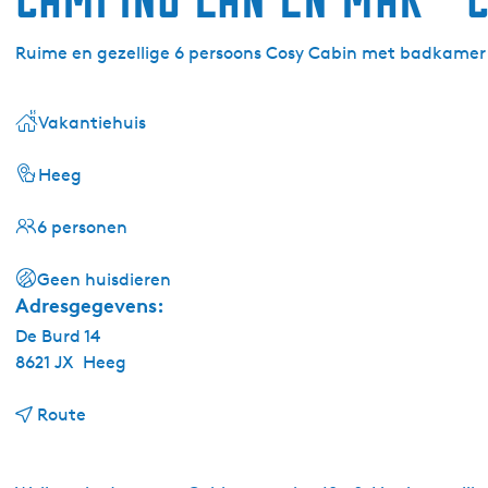
Ruime en gezellige 6 persoons Cosy Cabin met badkamer
Vakantiehuis
Heeg
6 personen
Geen huisdieren
Adresgegevens:
De Burd 14
8621 JX
Heeg
n
Route
a
a