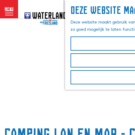
Deze website ma
menu
G
a
Deze website maakt gebruik van 
n
zo goed mogelijk te laten funct
a
a
r
d
e
h
o
m
e
p
a
g
e
Camping Lan en Mar - C