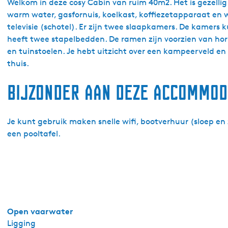
r
Welkom in deze cosy Cabin van ruim 40m2. Het is gezelli
C
warm water, gasfornuis, koelkast, koffiezetapparaat en 
a
televisie (schotel). Er zijn twee slaapkamers. De kame
m
heeft twee stapelbedden. De ramen zijn voorzien van horr
p
en tuinstoelen. Je hebt uitzicht over een kampeerveld e
i
thuis.
n
Bijzonder aan deze accommod
g
L
a
Je kunt gebruik maken snelle wifi, bootverhuur (sloep en 
n
een pooltafel.
e
n
M
a
r
-
C
Open vaarwater
o
Ligging