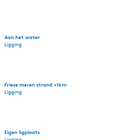
s
y
C
a
b
Aan het water
i
Ligging
n
Friese meren strand <1km
Ligging
Eigen ligplaats
Ligging