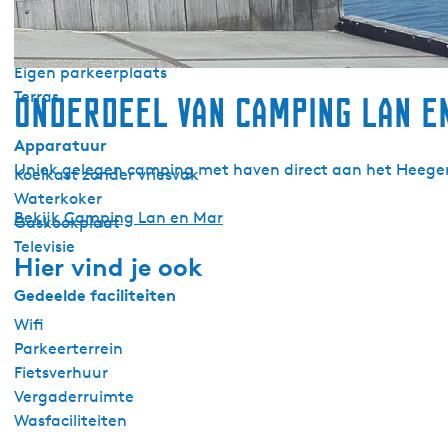
Buiten
Fietsberging afsluitbaar
Eigen parkeerplaats
Terras
Onderdeel van Camping Lan e
Apparatuur
Uniek gelegen camping met haven direct aan het Heegerm
Koelkast zonder vriesvak
Waterkoker
Bekijk Camping Lan en Mar
Gaskookplaat
Televisie
Hier vind je ook
Gedeelde faciliteiten
Wifi
Parkeerterrein
Fietsverhuur
Vergaderruimte
Wasfaciliteiten