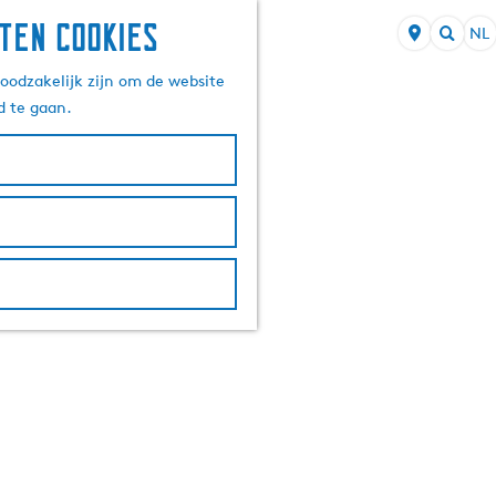
ten cookies
NL
S
Z
e
oodzakelijk zijn om de website
o
l
d te gaan.
e
e
k
c
e
t
n
e
e
r
t
a
a
l
H
u
i
d
i