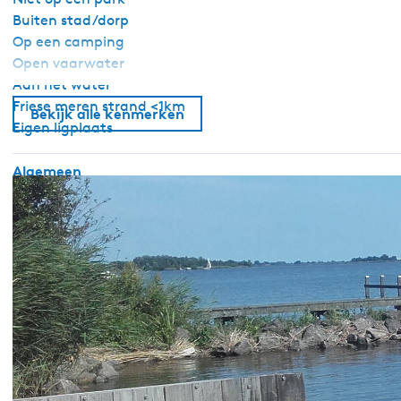
Buiten stad/dorp
Op een camping
Open vaarwater
Aan het water
Friese meren strand <1km
Bekijk alle kenmerken
Eigen ligplaats
Algemeen
Huisdiervrij
Slaapkamer begane grond
Rookvrij
Wifi
Dekbedden
Sanitair
Douche
Toilet in badkamer