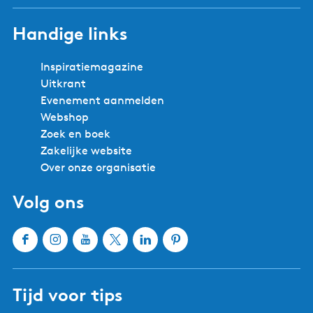
e
m
Handige links
m
s
m
t
e
e
Inspiratiemagazine
r
r
Uitkrant
l
Evenement aanmelden
a
Webshop
n
Zoek en boek
d
Zakelijke website
Over onze organisatie
Volg ons
F
I
Y
X
L
P
a
n
o
W
i
i
c
s
u
a
n
n
Tijd voor tips
e
t
T
t
k
t