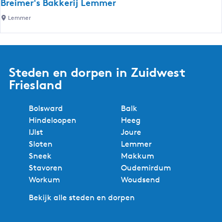
Breimer's Bakkerij Lemmer
u
B
Lemmer
l
r
t
e
u
i
u
m
r
Steden en dorpen in Zuidwest
e
b
Friesland
r
e
'
v
Bolsward
Balk
s
o
Hindeloopen
Heeg
B
r
IJlst
Joure
a
d
Sloten
Lemmer
k
e
Sneek
Makkum
k
r
Stavoren
Oudemirdum
e
i
Workum
Woudsend
r
n
i
g
Bekijk alle steden en dorpen
j
L
L
e