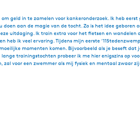
 om geld in te zamelen voor kankeronderzoek. Ik heb eerst 
oen aan de magie van de tocht. Zo is het idee geboren om d
eze uitdaging. Ik train extra voor het fietsen en wandelen 
n heb ik veel ervaring. Tijdens mijn eerste ‘11Stedenzwemp
r moeilijke momenten komen. Bijvoorbeeld als je beseft dat 
ange trainingstochten probeer ik me hier enigszins op voor 
n, zal voor een zwemmer als mij fysiek en mentaal zwaar zij