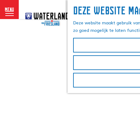
Deze website ma
menu
G
a
Deze website maakt gebruik van 
n
zo goed mogelijk te laten funct
a
a
r
d
e
h
o
m
e
p
a
g
e