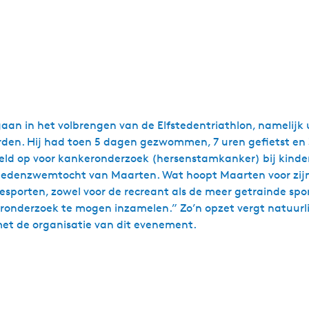
an in het volbrengen van de Elfstedentriathlon, namelijk ul
warden. Hij had toen 5 dagen gezwommen, 7 uren gefietst e
ld op voor kankeronderzoek (hersenstamkanker) bij kindere
Stedenzwemtocht van Maarten. Wat hoopt Maarten voor zijn E
sporten, zowel voor de recreant als de meer getrainde sp
eronderzoek te mogen inzamelen.” Zo’n opzet vergt natuurli
et de organisatie van dit evenement.