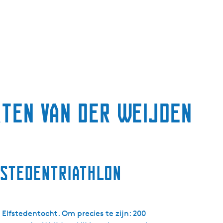
g
e
t
a
a
l
:
N
ten van der Weijden
e
d
e
r
l
fstedentriathlon
a
n
d
s
lfstedentocht. Om precies te zijn: 200