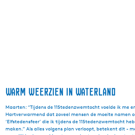
Warm weerzien in Waterland
Maarten: “Tijdens de 11Stedenzwemtocht voelde ik me en
Hartverwarmend dat zoveel mensen de moeite namen om m
‘Elfstedensfeer’ die ik tijdens de 11Stedenzwemtocht he
maken.” Als alles volgens plan verloopt, betekent dit - m