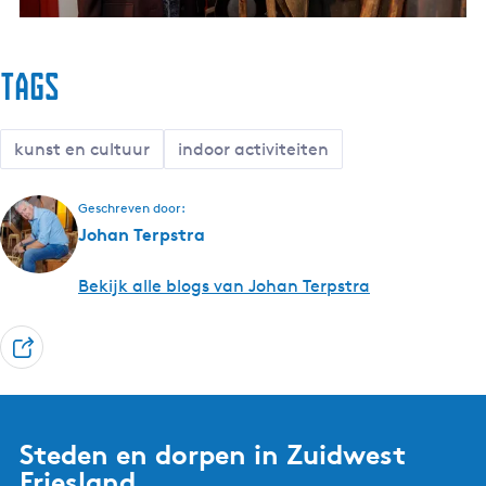
e
u
m
Tags
b
l
o
kunst en cultuur
indoor activiteiten
g
s
Geschreven door:
Johan Terpstra
Bekijk alle blogs van Johan Terpstra
D
e
e
l
Steden en dorpen in Zuidwest
Friesland