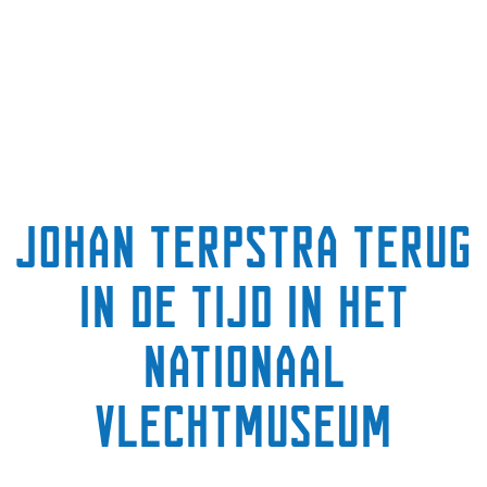
g
e
t
a
a
l
:
N
Johan Terpstra terug
e
d
in de tijd in het
e
r
l
Nationaal
a
n
Vlechtmuseum
d
s