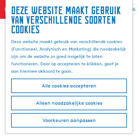
Zoek
Deze website maakt gebruik
menu
&
NL
S
G
Z
van verschillende soorten
boek
e
a
o
cookies
l
n
e
e
a
k
Deze website maakt gebruik van verschillende cookies
c
a
e
(Functioneel, Analytisch en Marketing) die noodzakelijk
t
r
n
zijn om de website zo goed mogelijk te laten
e
d
functioneren. Door op accepteren te klikken, geef je
e
e
aan hiermee akkoord te gaan.
r
h
t
o
Alle cookies accepteren
a
m
a
e
l
p
Alleen noodzakelijke cookies
H
a
u
g
Voorkeuren aanpassen
i
e
d
i