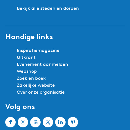
Bekijk alle steden en dorpen
Handige links
Inspiratiemagazine
Uitkrant
Evenement aanmelden
Webshop
Zoek en boek
Zakelijke website
Over onze organisatie
Volg ons
F
I
Y
X
L
P