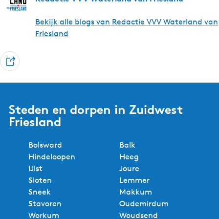
Bekijk alle blogs van Redactie VVV Waterland van
Friesland
D
e
e
l
Steden en dorpen in Zuidwest
Friesland
Bolsward
Balk
Hindeloopen
Heeg
IJlst
Joure
Sloten
Lemmer
Sneek
Makkum
Stavoren
Oudemirdum
Workum
Woudsend