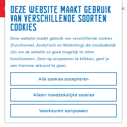
Zoek
Deze website maakt gebruik
menu
&
NL
S
G
Z
van verschillende soorten
boek
e
a
o
cookies
l
n
e
e
a
k
Deze website maakt gebruik van verschillende cookies
c
a
e
(Functioneel, Analytisch en Marketing) die noodzakelijk
t
r
n
zijn om de website zo goed mogelijk te laten
e
d
functioneren. Door op accepteren te klikken, geef je
e
e
aan hiermee akkoord te gaan.
r
h
t
o
Alle cookies accepteren
a
m
a
e
l
p
Alleen noodzakelijke cookies
H
a
u
g
Voorkeuren aanpassen
i
e
d
i