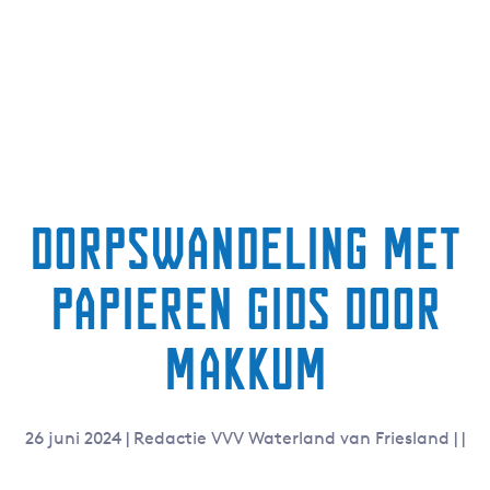
g
e
t
a
a
l
:
N
Dorpswandeling met
e
d
papieren gids door
e
r
l
Makkum
a
n
d
26 juni 2024
|
Redactie VVV Waterland van Friesland
|
|
s