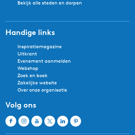
Bekijk alle steden en dorpen
Handige links
Inspiratiemagazine
Uitkrant
Evenement aanmelden
Webshop
Zoek en boek
Zakelijke website
Over onze organisatie
Volg ons
F
I
Y
X
L
P
a
n
o
W
i
i