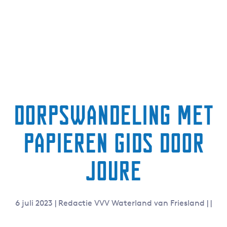
g
e
t
a
a
l
:
N
Dorpswandeling met
e
d
papieren gids door
e
r
l
Joure
a
n
d
6 juli 2023
|
Redactie VVV Waterland van Friesland
|
|
s