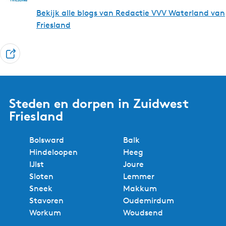
Bekijk alle blogs van Redactie VVV Waterland van
Friesland
D
e
e
l
Steden en dorpen in Zuidwest
Friesland
Bolsward
Balk
Hindeloopen
Heeg
IJlst
Joure
Sloten
Lemmer
Sneek
Makkum
Stavoren
Oudemirdum
Workum
Woudsend