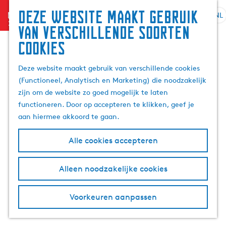
Zoek
Deze website maakt gebruik
menu
&
NL
S
G
Z
van verschillende soorten
boek
e
a
o
cookies
l
n
e
e
a
k
Deze website maakt gebruik van verschillende cookies
c
a
e
(Functioneel, Analytisch en Marketing) die noodzakelijk
t
r
n
zijn om de website zo goed mogelijk te laten
e
d
functioneren. Door op accepteren te klikken, geef je
e
e
aan hiermee akkoord te gaan.
r
h
t
o
Alle cookies accepteren
a
m
a
e
l
p
Alleen noodzakelijke cookies
H
a
u
g
Voorkeuren aanpassen
i
e
d
i