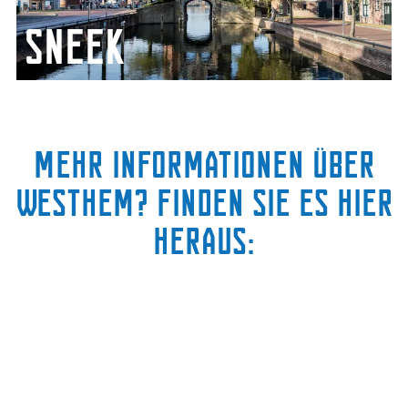
k
Sneek
Entdecken Sie Sneek
Mehr Informationen über
Westhem? Finden Sie es hier
heraus: