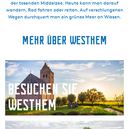
der tosenden Middelzee. Heute kann man darauf
wandern, Rad fahren oder reiten. Auf verschlungenen
Wegen durchquert man ein grünes Meer an Wiesen.
Mehr über Westhem
B
e
s
Besuchen Sie
u
c
h
Westhem
e
n
S
Besuchen Sie Westhem
L
i