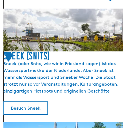
K
o
l
m
e
e
r
Sneek (Snits)
5
s
Sneek (oder Snits, wie wir in Friesland sagen) ist das
l
Wassersportmekka der Niederlande. Aber Sneek ist
a
mehr als Wassersport und Sneeker Woche. Die Stadt
n
strotzt nur so vor Veranstaltungen, Kulturangeboten,
d
einzigartigen Hotspots und originellen Geschäfte
S
t
a
Besuch Sneek
r
t
S