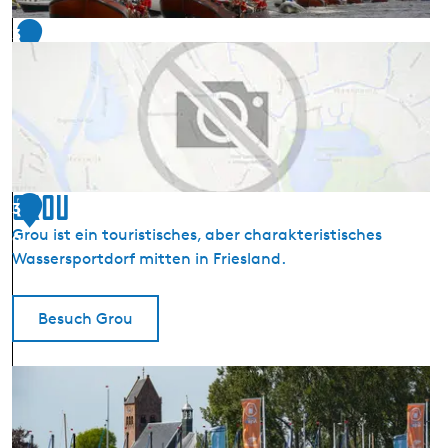
s
3
l
a
8
n
d
-
A
q
Grou
3
u
ä
Grou ist ein touristisches, aber charakteristisches
9
d
Wassersportdorf mitten in Friesland.
u
k
Besuch Grou
t
G
r
o