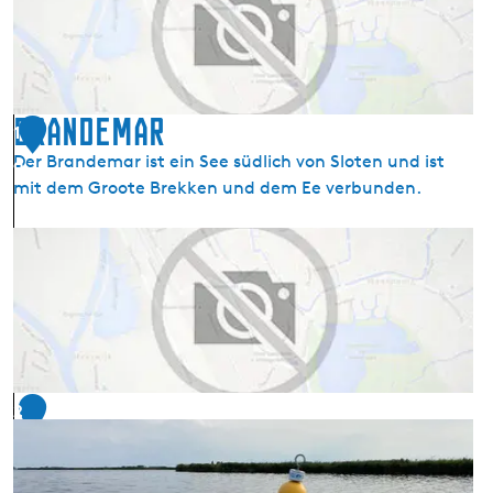
e
a
t
)
Brandemar
1
Der Brandemar ist ein See südlich von Sloten und ist
9
mit dem Groote Brekken und dem Ee verbunden.
B
r
a
n
d
e
m
2
a
0
r