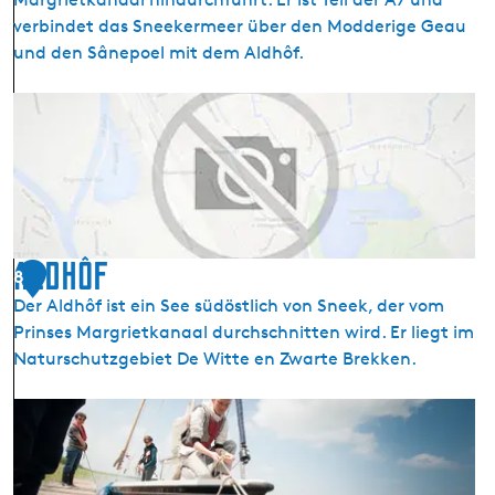
verbindet das Sneekermeer über den Modderige Geau
und den Sânepoel mit dem Aldhôf.
A
q
u
ä
d
u
k
Aldhôf
8
t
Der Aldhôf ist ein See südöstlich von Sneek, der vom
P
Prinses Margrietkanaal durchschnitten wird. Er liegt im
r
Naturschutzgebiet De Witte en Zwarte Brekken.
i
n
A
s
l
e
d
s
h