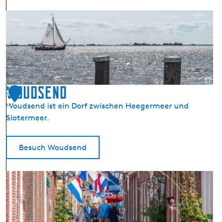
M
a
r
b
o
e
i
Woudsend
1
M
Woudsend ist ein Dorf zwischen Heegermeer und
3
B
Slotermeer.
6
3
Besuch Woudsend
W
o
u
d