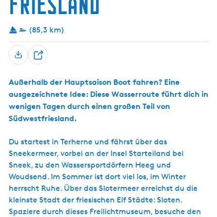
Friesland
k
a
n
s
)
e
u
d
n
r
u
)
s
e
t
n
(
a
k
s
c
i
g
j
n
d
L
t
t
e
e
û
h
S
a
(85,3 km)
t
n
t
k
n
n
e
d
t
e
e
g
m
u
m
e
w
e
T
n
a
k
a
r
n
r
e
e
r
M
e
)
r
d
Außerhalb der Hauptsaison Boot fahren? Eine
i
a
l
m
e
r
ausgezeichnete Idee: Diese Wasserroute führt dich in
l
e
r
)
wenigen Tagen durch einen großen Teil von
e
e
W
r
i
n
Südwestfriesland.
e
l
Du startest in Terherne und fährst über das
e
n
Sneekermeer, vorbei an der Insel Starteiland bei
)
Sneek, zu den Wassersportdörfern Heeg und
Woudsend. Im Sommer ist dort viel los, im Winter
herrscht Ruhe. Über das Slotermeer erreichst du die
kleinste Stadt der friesischen Elf Städte: Sloten.
Spaziere durch dieses Freilichtmuseum, besuche den