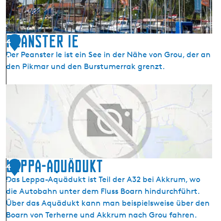
u
Peanster Ie
4
Der Peanster Ie ist ein See in der Nähe von Grou, der an
0
den Pikmar und den Burstumerrak grenzt.
P
e
a
n
s
t
e
Leppa-Aquädukt
4
r
Das Leppa-Aquädukt ist Teil der A32 bei Akkrum, wo
1
I
die Autobahn unter dem Fluss Boarn hindurchführt.
e
Über das Aquädukt kann man beispielsweise über den
Boarn von Terherne und Akkrum nach Grou fahren.