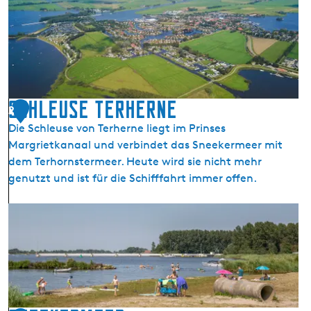
T
e
r
h
e
r
n
Schleuse Terherne
2
e
Die Schleuse von Terherne liegt im Prinses
Margrietkanaal und verbindet das Sneekermeer mit
dem Terhornstermeer. Heute wird sie nicht mehr
genutzt und ist für die Schifffahrt immer offen.
S
c
h
l
e
u
s