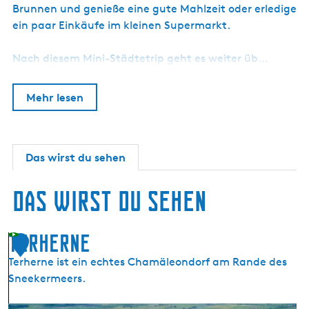
Brunnen und genieße eine gute Mahlzeit oder erledige
ein paar Einkäufe im kleinen Supermarkt.
Nach diesem Mini-Städtetrip geht es weiter üb…
Mehr lesen
Das wirst du sehen
Das wirst du sehen
Terherne
1
Terherne ist ein echtes Chamäleondorf am Rande des
Sneekermeers.