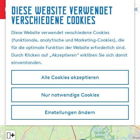
Diese website verwendet
menu
DE
S
G
S
verschiedene cookies
p
e
u
r
h
c
Diese Website verwendet verschiedene Cookies
a
e
h
(funktionale, analytische und Marketing-Cookies), die
c
n
e
für die optimale Funktion der Website erforderlich sind.
h
S
n
Durch Klicken auf „Akzeptieren“ erklären Sie sich damit
e
i
einverstanden.
a
e
u
z
Alle Cookies akzeptieren
s
u
w
r
Nur notwendige Cookies
ä
H
h
o
l
m
Einstellungen ändern
e
e
n
p
A
a
+
k