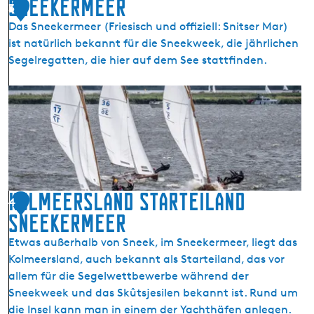
Sneekermeer
3
e
Das Sneekermeer (Friesisch und offiziell: Snitser Mar)
T
ist natürlich bekannt für die Sneekweek, die jährlichen
e
Segelregatten, die hier auf dem See stattfinden.
r
h
S
e
n
r
e
n
e
e
k
e
r
Kolmeersland Starteiland
4
m
Sneekermeer
e
Etwas außerhalb von Sneek, im Sneekermeer, liegt das
e
Kolmeersland, auch bekannt als Starteiland, das vor
r
allem für die Segelwettbewerbe während der
Sneekweek und das Skûtsjesilen bekannt ist. Rund um
die Insel kann man in einem der Yachthäfen anlegen.