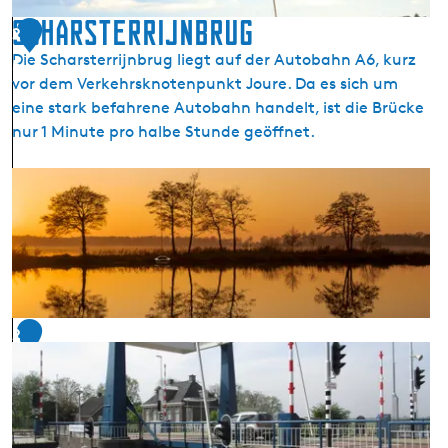
m
Scharsterrijnbrug
2
e
Die Scharsterrijnbrug liegt auf der Autobahn A6, kurz
5
e
vor dem Verkehrsknotenpunkt Joure. Da es sich um
r
eine stark befahrene Autobahn handelt, ist die Brücke
(
nur 1 Minute pro halbe Stunde geöffnet.
T
s
S
j
c
û
h
k
a
e
r
m
s
a
t
r
2
e
)
6
r
r
i
j