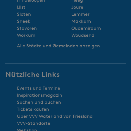
Hindeloopen
Heeg
i
IJlst
Joure
t
Sloten
Lemmer
t
Sneek
Makkum
e
Stavoren
Oudemirdum
n
Workum
Woudsend
s
Alle Städte und Gemeinden anzeigen
)
Nützliche Links
Events und Termine
Inspirationsmagazin
Suchen und buchen
Tickets kaufen
Über VVV Waterland van Friesland
VVV-Standorte
Webshop