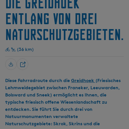
die Greidhoek
s
s
n
s
w
w
c
a
a
entlang von drei
h
r
r
d
d
e
e
Naturschutzgebieten.
r
r
T
T
r
r
e
e
(36 km)
k
k
v
v
a
a
T
a
a
e
r
r
t
t
Diese Fahrradroute durch die
Greidhoek
(Friesisches
i
Lehmweidegebiet zwischen Franeker, Leeuwarden,
l
Bolsward und Sneek) ermöglicht es Ihnen, die
e
n
typische friesisch offene Wiesenlandschaft zu
entdecken. Sie führt Sie durch drei von
Natuurmonumenten verwaltete
Naturschutzgebiete: Skrok, Skrins und die