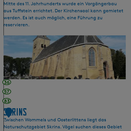
Mitte des 11. Jahrhunderts wurde ein Vorgängerbau
l
aus Tuffstein errichtet. Der Kirchensaal kann gemietet
v
werden. Es ist auch möglich, eine Führung zu
e
reservieren.
r
s
D
t
i
e
e
c
M
k
a
r
t
36
i
57
n
83
i
-
Skrins
1
K
Zwischen Wommels und Oosterlittens liegt das
1
i
Naturschutzgebiet Skrins. Vögel suchen dieses Gebiet
r