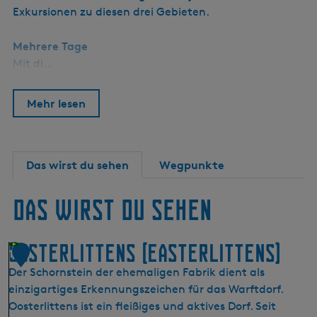
Exkursionen zu diesen drei Gebieten.
Mehrere Tage
Mit di…
Mehr lesen
Das wirst du sehen
Wegpunkte
Das wirst du sehen
Oosterlittens (Easterlittens)
1
Der Schornstein der ehemaligen Fabrik dient als
einzigartiges Erkennungszeichen für das Warftdorf.
Oosterlittens ist ein fleißiges und aktives Dorf. Seit