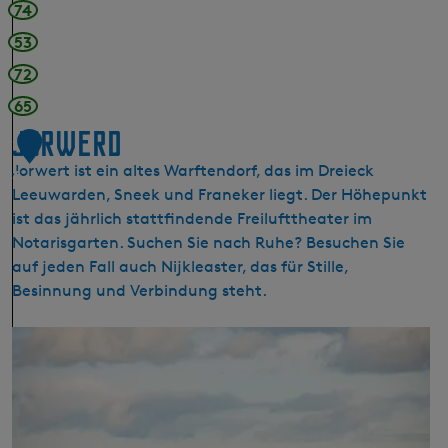
r
74
B
p
o
53
o
l
72
l
s
d
65
w
e
Jorwerd
a
1
r
r
Jorwert ist ein altes Warftendorf, das im Dreieck
6
d
Leeuwarden, Sneek und Franeker liegt. Der Höhepunkt
e
ist das jährlich stattfindende Freilufttheater im
r
Notarisgarten. Suchen Sie nach Ruhe? Besuchen Sie
T
auf jeden Fall auch Nijkleaster, das für Stille,
r
Besinnung und Verbindung steht.
e
k
J
v
o
a
r
a
w
r
e
t