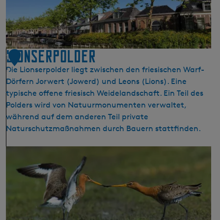
e
i
d
e
l
Lionserpolder
1
p
Die Lionserpolder liegt zwischen den friesischen Warf-
5
f
Dörfern Jorwert (Jowerd) und Leons (Lions). Eine
a
typische offene friesisch Weidelandschaft. Ein Teil des
d
Polders wird von Natuurmonumenten verwaltet,
e
während auf dem anderen Teil private
n
Naturschutzmaßnahmen durch Bauern stattfinden.
t
l
L
a
i
n
o
g
n
d
s
e
e
r