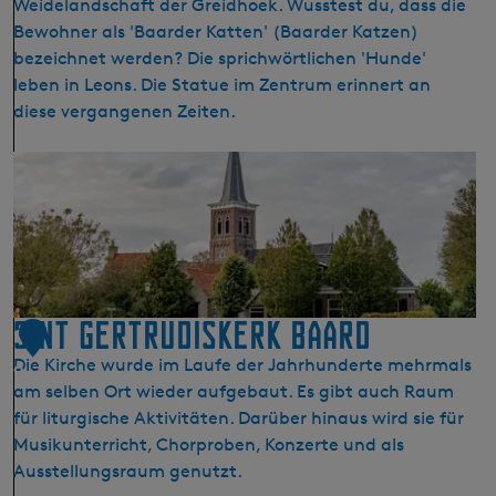
Weidelandschaft der Greidhoek. Wusstest du, dass die
r
Bewohner als 'Baarder Katten' (Baarder Katzen)
k
bezeichnet werden? Die sprichwörtlichen 'Hunde'
e
leben in Leons. Die Statue im Zentrum erinnert an
J
diese vergangenen Zeiten.
o
r
B
w
a
e
a
r
r
t
d
Sint Gertrudiskerk Baard
1
Die Kirche wurde im Laufe der Jahrhunderte mehrmals
9
am selben Ort wieder aufgebaut. Es gibt auch Raum
für liturgische Aktivitäten. Darüber hinaus wird sie für
Musikunterricht, Chorproben, Konzerte und als
Ausstellungsraum genutzt.