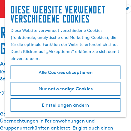
Diese website verwendet
menu
DE
S
G
S
verschiedene cookies
p
e
u
r
h
Recreatiebedrijf
c
Diese Website verwendet verschiedene Cookies
a
e
h
(funktionale, analytische und Marketing-Cookies), die
c
n
Gouden Plakje
e
für die optimale Funktion der Website erforderlich sind.
h
S
n
Durch Klicken auf „Akzeptieren“ erklären Sie sich damit
e
i
einverstanden.
a
e
Adressdaten:
u
z
Kaepwei 2
Alle Cookies akzeptieren
s
u
8611 JL
Gaastmeer
w
r
Nur notwendige Cookies
ä
H
b
Route
h
o
i
l
m
Einstellungen ändern
s
e
e
R
Gouden Plakje ist ein kleines Freizeitunternehmen, das
n
p
e
Übernachtungen in Ferienwohnungen und
A
a
c
Gruppenunterkünften anbietet. Es gibt auch einen
k