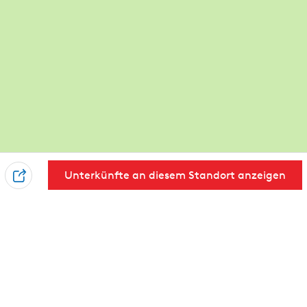
Unterkünfte an diesem Standort anzeigen
T
e
i
l
e
n