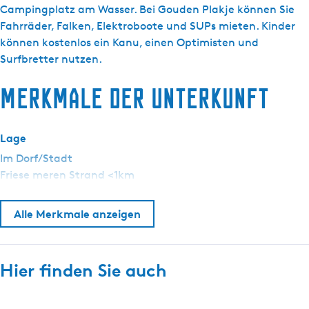
g
r
Campingplatz am Wasser. Bei Gouden Plakje können Sie
t
e
e
Fahrräder, Falken, Elektroboote und SUPs mieten. Kinder
u
a
können kostenlos ein Kanu, einen Optimisten und
e
t
Surfbretter nutzen.
l
i
l
Merkmale der Unterkunft
e
e
b
S
e
p
Lage
d
r
r
Im Dorf/Stadt
a
i
Friese meren Strand <1km
c
j
h
f
Alle Merkmale anzeigen
e
G
:
o
D
u
e
Hier finden Sie auch
d
u
e
t
n