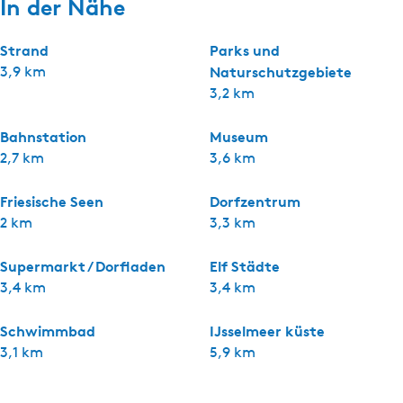
In der Nähe
Strand
Parks und
3,9 km
Naturschutzgebiete
3,2 km
Bahnstation
Museum
2,7 km
3,6 km
Friesische Seen
Dorfzentrum
2 km
3,3 km
Supermarkt / Dorfladen
Elf Städte
3,4 km
3,4 km
Schwimmbad
IJsselmeer küste
3,1 km
5,9 km