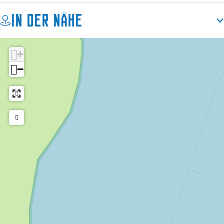
In der Nähe
+
−