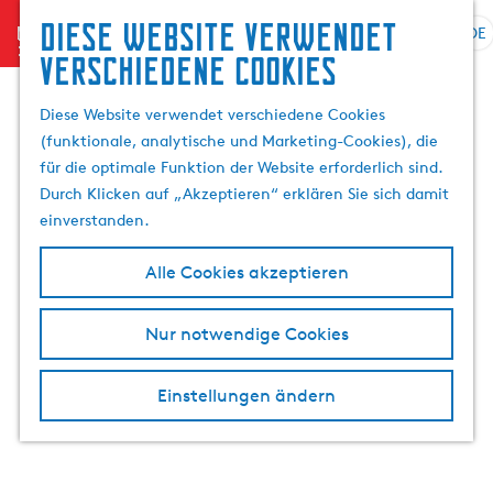
Suchen
Diese website verwendet
menu
&
DE
S
G
S
verschiedene cookies
Buchen
p
e
u
r
h
c
Diese Website verwendet verschiedene Cookies
a
e
h
(funktionale, analytische und Marketing-Cookies), die
c
n
e
für die optimale Funktion der Website erforderlich sind.
h
S
n
Durch Klicken auf „Akzeptieren“ erklären Sie sich damit
e
i
einverstanden.
a
e
u
z
Alle Cookies akzeptieren
s
u
w
r
Nur notwendige Cookies
ä
H
h
o
l
m
Einstellungen ändern
e
e
n
p
A
a
k