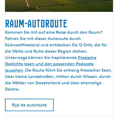
i
o
e
r
E
e
n
n
Raum-Autoroute
g
e
g
R
Kommen Sie mit auf eine Reise durch den Raum?
e
a
Fahren Sie mit dieser Autoroute durch
t
u
Südwestfriesland und entdecken Sie 12 Orte, die für
r
i
m
die Weite und Ruhe dieser Region stehen.
e
-
Unterwegs können Sie inspirierende
friesische
b
A
Gedichte lesen und den passenden Podcasts
e
n
u
lauschen
. Die Route führt Sie entlang friesischer Seen,
|
t
über kleine Landstraßen, mitten durch Wiesen, durch
L
o
die Wälder von Gaasterland und über ehemalige
i
b
r
Deiche.
e
o
r
u
a
Rijd de autoroute
t
t
i
e
o