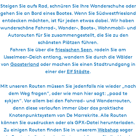
l
s
Steigen Sie aufs Rad, schnüren Sie Ihre Wanderschuhe oder
c
gehen Sie an Bord eines Bootes. Wenn Sie Südwestfriesland
h
entdecken möchten, ist für jeden etwas dabei. Wir haben
wunderschöne Fahrrad-, Wander-, Boots-, Wohnmobil- und
Autorouten für Sie zusammengestellt, die Sie zu den
schönsten Plätzen führen.
Fahren Sie über die
friesischen Seen
, radeln Sie am
IJsselmeer-Deich entlang, wandern Sie durch die Wälder
von
Gaasterland
oder machen Sie einen Stadtrundgang in
einer der
Elf Städte
.
Mit unseren Routen müssen Sie jedenfalls nie wieder „nach
dem Weg fragen“, oder wie man hier sagt: „paad te
sykjen“. Vor allem bei den Fahrrad- und Wanderrouten,
denn diese verlaufen immer über das praktische
Knotenpunktsystem von De Marrekrite. Alle Routen
können Sie ausdrucken oder als GPX-Datei herunterladen.
Zu einigen Routen finden Sie in unserem
Webshop
sogar