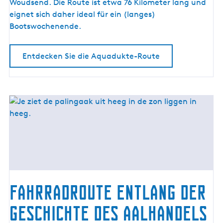
-
Woudsend. Die Route ist etwa 76 Kilometer lang und
R
eignet sich daher ideal für ein (langes)
o
Bootswochenende.
u
t
Entdecken Sie die Aquadukte-Route
e
Fahrradroute entlang der
Geschichte des Aalhandels