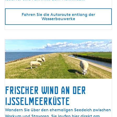
l
a
Fahren Sie die Autoroute entlang der
n
Wasserbauwerke
g
d
e
r
W
a
s
s
e
r
b
Frischer Wind an der
a
IJsselmeerküste
u
w
F
Wandern Sie über den ehemaligen Seedeich zwischen
e
r
Workum und Stavoren. Sie laufen hier direkt am