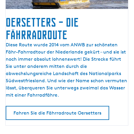
s
e
l
Oersetters – die
m
e
Fährradroute
e
r
O
Diese Route wurde 2014 vom ANWB zur schönsten
k
e
Fähr-Fahrradtour der Niederlande gekürt – und sie ist
ü
r
noch immer absolut lohnenswert! Die Strecke führt
s
s
Sie unter anderem mitten durch die
t
e
abwechslungsreiche Landschaft des Nationalparks
e
t
Südwestfriesland. Und wie der Name schon vermuten
t
lässt, überqueren Sie unterwegs zweimal das Wasser
e
mit einer Fahrradfähre.
r
s
Fahren Sie die Fährradroute Oersetters
–
d
i