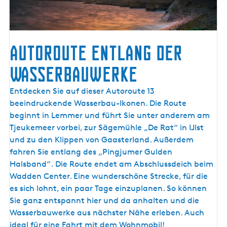
Autoroute entlang der
Wasserbauwerke
A
Entdecken Sie auf dieser Autoroute 13
u
beeindruckende Wasserbau-Ikonen. Die Route
t
beginnt in Lemmer und führt Sie unter anderem am
o
Tjeukemeer vorbei, zur Sägemühle „De Rat“ in IJlst
r
und zu den Klippen von Gaasterland. Außerdem
o
fahren Sie entlang des „Pingjumer Gulden
u
Halsband“. Die Route endet am Abschlussdeich beim
t
Wadden Center. Eine wunderschöne Strecke, für die
e
es sich lohnt, ein paar Tage einzuplanen. So können
e
Sie ganz entspannt hier und da anhalten und die
n
Wasserbauwerke aus nächster Nähe erleben. Auch
t
ideal für eine Fahrt mit dem Wohnmobil!