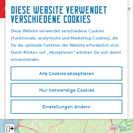
Diese website verwendet
menu
DE
S
G
S
verschiedene cookies
p
e
u
r
h
c
Diese Website verwendet verschiedene Cookies
a
e
h
(funktionale, analytische und Marketing-Cookies), die
c
n
e
für die optimale Funktion der Website erforderlich sind.
h
S
n
Durch Klicken auf „Akzeptieren“ erklären Sie sich damit
e
i
einverstanden.
a
e
u
z
Alle Cookies akzeptieren
s
u
w
r
Nur notwendige Cookies
ä
H
h
o
l
m
Einstellungen ändern
e
e
n
p
A
a
+
k