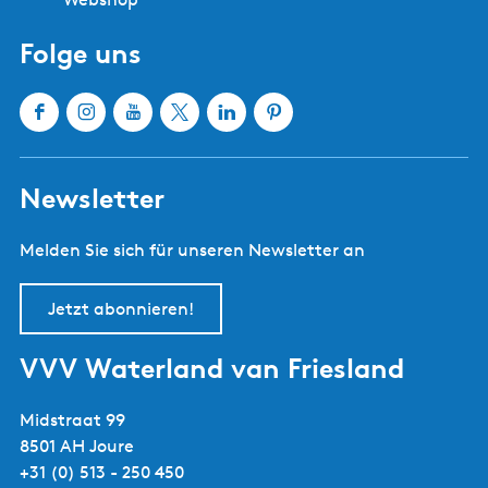
Folge uns
F
I
Y
X
L
P
a
n
o
W
i
i
c
s
u
a
n
n
Newsletter
e
t
T
t
k
t
b
a
u
e
e
e
Melden Sie sich für unseren Newsletter an
o
g
b
r
d
r
o
r
e
l
I
e
k
a
W
a
n
s
Jetzt abonnieren!
W
m
a
n
W
t
a
W
t
d
a
W
VVV Waterland van Friesland
t
a
e
V
t
a
e
t
r
a
e
t
Midstraat 99
r
e
l
n
r
e
8501 AH Joure
l
r
a
F
l
r
+31 (0) 513 - 250 450