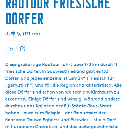
Radtour Friesische
s
u
p
c
Dörfer
e
h
r
m
a
(171 km)
r
k
t
T
e
Diese großartige Radtour führt über 170 km durch 11
i
friesische Dörfer. In Südwestfriesland gibt es 133
l
Dörfer, und jedes einzelne ist „smûk“ (Friesisch für
e
„gemütlich“) und für die Region charakteristisch. Alle
n
diese Dörfer sind schon von weitem am Kirchturm zu
erkennen. Einige Dörfer sind winzig, während andere
durchaus das Kaliber einer Elf-Städte-Tour-Stadt
haben. Joure zum Beispiel – der Geburtsort der
Konzerne Douwe Egberts und Pickwick – ist ein Dorf
mit urbanem Charakter, und das außergewöhnliche