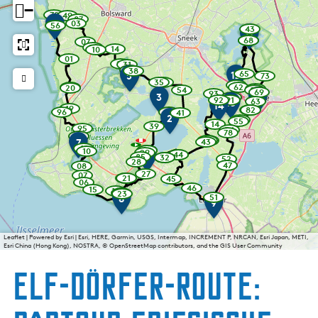
g
−
70
t
49
e
M
w
87
w
6
w
03
56
a
w
a
T
43
w
a
a
u
11
w
y
a
y
a
y
68
68
e
a
07
k
p
y
w
w
p
w
y
09
p
14
e
10
y
w
o
p
w
a
a
o
w
r
a
p
k
o
p
01
a
i
o
a
y
y
i
a
w
y
o
15
31
i
l
h
o
w
y
w
u
n
i
y
p
p
D
O
32
n
y
38
a
p
i
65
n
w
12
5
4
w
i
73
a
p
a
w
t
n
p
o
o
t
p
e
y
o
w
n
m
35
36
t
a
o
u
a
l
n
y
61
o
y
w
w
a
_
t
o
i
i
22
62
_
o
20
p
i
a
64
t
w
54
80
w
_
y
w
H
J
w
y
r
69
t
w
p
93
i
p
w
w
a
a
y
b
_
i
n
n
a
d
b
i
3
10
w
o
n
y
84
_
w
a
a
b
p
a
L
92
91
a
p
e
w
_
a
63
o
13
n
o
a
a
y
y
p
i
b
n
w
w
t
t
e
o
i
n
14
a
n
i
t
w
p
b
a
y
y
i
o
y
19
r
e
y
o
a
b
y
83
82
i
t
i
y
y
p
p
o
96
40
k
w
i
t
a
a
_
_
W
41
a
k
t
y
n
_
w
w
a
o
i
y
p
w
w
p
k
i
w
p
e
u
p
i
2
S
e
y
i
p
n
_
n
p
p
57
o
o
i
e
a
k
_
y
y
b
b
p
g
55
e
_
p
t
b
a
a
y
i
k
p
o
w
14
a
a
o
e
n
a
w
o
o
n
o
n
39
p
k
o
t
b
t
o
w
o
95
i
i
n
y
e
b
p
p
i
i
g
54
r
b
w
o
_
i
y
y
p
n
e
o
i
w
a
78
y
y
i
t
y
w
a
i
s
a
i
t
p
o
e
i
_
94
i
_
i
a
w
i
K
n
n
t
p
i
o
o
k
k
u
g
i
a
i
b
k
p
p
o
t
w
i
n
42
53
a
y
p
7
p
43
n
_
p
a
y
n
e
n
_
i
n
b
w
w
k
b
n
y
a
n
t
t
w
_
o
k
i
i
e
e
w
k
y
n
i
e
o
o
i
_
11
a
n
t
y
p
o
o
o
B
68
68
t
b
o
y
p
t
10
d
w
t
b
r
w
n
t
29
i
a
a
e
i
t
p
y
t
W
w
_
_
a
b
44
44
i
w
e
1
n
n
e
p
t
k
w
i
i
n
b
85
y
t
_
32
32
p
o
i
i
w
w
52
_
i
i
p
o
_
i
_
i
a
w
t
_
k
w
w
y
y
28
k
_
o
p
_
u
e
a
b
b
y
w
i
a
n
a
t
t
s
e
o
_
e
a
n
n
t
i
47
p
w
_
b
08
o
i
n
n
a
a
b
k
n
o
i
b
b
k
a
y
a
w
_
b
w
e
a
a
p
p
e
b
i
o
b
g
y
i
i
p
a
k
t
y
_
_
n
i
b
y
t
t
_
k
27
o
a
b
i
i
n
d
07
t
t
y
y
l
i
e
t
i
n
i
e
e
i
e
p
y
w
a
b
i
20
21
a
y
y
o
o
45
w
i
n
i
i
p
p
k
k
o
y
e
_
p
b
b
n
i
w
w
p
_
_
b
e
06
i
y
w
i
k
n
t
_
_
p
p
k
_
n
t
k
k
k
c
o
w
p
a
y
i
k
y
p
p
i
i
a
k
t
n
k
u
46
u
o
e
e
i
p
k
b
o
i
i
15
n
r
t
k
a
a
o
b
b
i
16
n
p
a
k
e
t
w
_
b
b
o
o
O
22
e
w
b
t
_
e
23
e
i
a
w
o
y
p
k
e
p
o
o
n
n
y
e
_
t
e
w
n
i
n
o
L
51
i
i
8
w
k
k
e
_
e
y
y
i
i
i
k
t
o
y
e
_
a
b
m
i
i
i
i
w
a
i
9
_
b
d
h
n
y
a
i
p
o
e
o
i
i
t
t
p
b
_
a
k
n
t
i
u
k
n
a
e
e
b
p
p
n
k
k
e
_
i
p
b
y
i
k
k
n
n
a
e
y
k
b
i
l
t
p
y
n
o
i
i
n
n
_
_
o
i
b
y
t
t
_
n
e
t
y
i
o
o
t
e
e
b
n
o
i
p
k
e
e
t
t
y
d
p
e
i
k
e
_
o
p
t
i
n
n
t
t
b
b
i
k
i
p
e
_
b
t
m
_
p
A
k
i
i
_
i
t
i
k
o
e
_
_
p
o
k
e
b
i
o
_
n
t
t
_
_
i
i
n
e
k
o
f
b
i
_
e
b
o
e
n
n
b
k
_
n
e
i
b
b
o
m
i
e
l
:
i
n
i
b
t
_
_
b
b
k
k
Leaflet
|
Powered by Esri | Esri, HERE, Garmin, USGS, Intermap, INCREMENT P, NRCAN, Esri Japan, METI,
t
e
i
a
i
k
b
i
i
t
t
i
e
b
t
n
i
i
i
m
n
k
t
n
i
_
b
b
i
i
e
e
Esri China (Hong Kong), NOSTRA, © OpenStreetMap contributors, and the GIS User Community
_
n
h
k
e
i
e
k
n
d
_
_
k
i
_
t
k
k
n
t
D
e
_
t
k
b
i
i
k
k
b
t
r
e
k
i
e
t
b
b
e
k
b
_
e
e
t
r
_
e
b
_
e
i
k
k
e
e
i
_
r
e
_
i
i
e
i
b
_
r
b
Elf-Dörfer-Route:
e
i
b
k
e
e
k
b
a
b
g
k
k
k
i
b
i
k
i
e
e
i
d
d
i
e
e
e
k
i
k
e
u
e
k
k
k
e
k
u
e
e
e
e
a
e
t
m
S