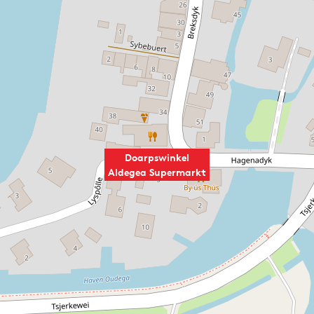
Doarpswinkel
Aldegea Supermarkt