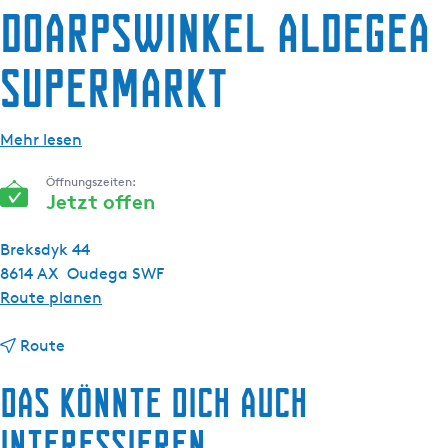
g
Doarpswinkel Aldegea
e
Supermarkt
Mehr lesen
Öffnungszeiten:
Jetzt offen
Breksdyk 44
8614 AX
Oudega SWF
b
Route planen
i
b
s
Route
i
D
Das könnte dich auch
s
o
D
a
interessieren
o
r