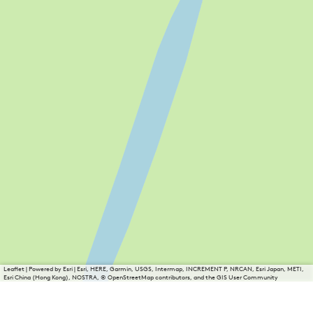
Leaflet
|
Powered by Esri | Esri, HERE, Garmin, USGS, Intermap, INCREMENT P, NRCAN, Esri Japan, METI,
Esri China (Hong Kong), NOSTRA, © OpenStreetMap contributors, and the GIS User Community