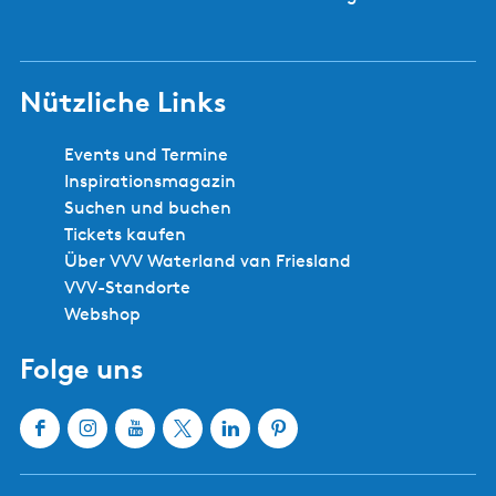
Nützliche Links
Events und Termine
Inspirationsmagazin
Suchen und buchen
Tickets kaufen
Über VVV Waterland van Friesland
VVV-Standorte
Webshop
Folge uns
F
I
Y
X
L
P
a
n
o
W
i
i
c
s
u
a
n
n