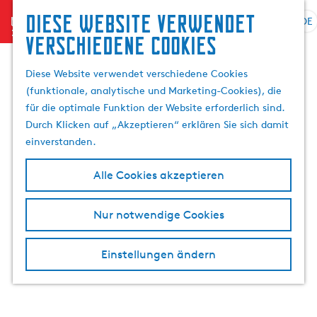
Suchen
Diese website verwendet
menu
&
DE
S
G
S
verschiedene cookies
Buchen
p
e
u
r
h
c
Diese Website verwendet verschiedene Cookies
a
e
h
(funktionale, analytische und Marketing-Cookies), die
c
n
e
für die optimale Funktion der Website erforderlich sind.
h
S
n
Durch Klicken auf „Akzeptieren“ erklären Sie sich damit
e
i
einverstanden.
a
e
u
z
Alle Cookies akzeptieren
s
u
w
r
Nur notwendige Cookies
ä
H
h
o
l
m
Einstellungen ändern
e
e
n
p
A
a
k