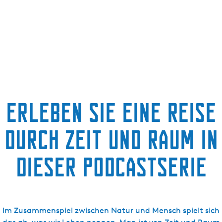
g
t
e
u
e
l
l
e
S
p
Erleben Sie eine Reise
r
a
durch Zeit und Raum in
c
h
e
dieser Podcastserie
:
D
e
u
Im Zusammenspiel zwischen Natur und Mensch spielt sich
t