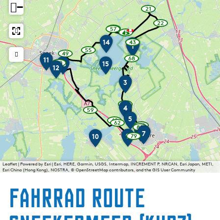
g
−
21
t
e
w
a
u
22
y
w
57
57
p
w
w
a
42
e
w
o
a
a
y
a
i
K
14
1
43
y
y
p
16
2
w
1
l
y
n
p
p
o
55
a
a
w
p
t
49
o
o
i
S
w
y
l
68
a
o
_
m
11
S
i
i
w
n
a
p
50
13
15
D
y
i
b
n
w
n
12
n
a
t
e
y
o
n
e
p
n
i
a
t
a
t
y
_
e
p
i
o
t
k
l
y
e
_
K
_
p
b
o
n
S
s
3
i
_
e
e
p
b
b
o
i
e
i
t
e
i
n
b
o
i
N
i
i
k
k
n
_
p
t
i
o
i
k
k
r
k
n
e
t
b
a
_
k
(
n
e
e
t
n
_
i
e
Z
65
r
c
b
e
t
w
4
t
_
S
b
k
59
i
d
_
w
a
r
w
h
b
G
i
e
a
i
k
n
5
b
a
y
i
61
o
k
m
e
62
e
w
e
l
i
y
p
64
w
o
k
i
P
e
80
w
c
M
a
r
J
6
w
k
p
o
e
t
a
u
e
8
I
L
o
7
a
n
y
9
t
a
10
a
79
e
o
i
y
u
p
o
w
e
t
y
h
n
p
e
a
c
y
i
n
p
a
s
r
a
p
s
o
:
u
p
n
t
r
e
o
d
p
n
k
y
o
e
l
i
)
k
o
t
_
i
e
A
r
p
p
i
G
n
e
g
e
i
_
b
n
e
H
o
n
:
u
t
Leaflet
|
Powered by Esri | Esri, HERE, Garmin, USGS, Intermap, INCREMENT P, NRCAN, Esri Japan, METI,
b
e
n
b
i
o
t
l
n
w
n
i
t
M
_
Esri China (Hong Kong), NOSTRA, © OpenStreetMap contributors, and the GIS User Community
e
t
i
k
_
m
e
n
e
_
D
o
b
a
e
s
_
k
e
b
o
r
t
b
J
i
n
b
e
l
i
c
r
e
t
_
i
Fahrrad route
e
d
k
e
i
k
o
t
b
k
k
e
b
r
u
k
e
e
m
i
e
u
u
e
e
e
o
d
h
k
l
a
r
u
e
t
n
r
e
l
l
s
e
e
t