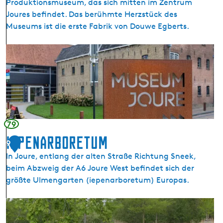
Produktionsmuseum, das sich mitten im Zentrum
Joures befindet. Das berühmte Herzstück des
Museums ist die erste Fabrik von Douwe Egberts.
M
u
s
e
u
m
J
79
o
Iepenarboretum
9
u
In Joure, entlang der alten Straße Richtung Sneek,
r
beim Abzweig der A6 Joure West befindet sich der
e
größte Ulmengarten (iepenarboretum) Europas.
I
e