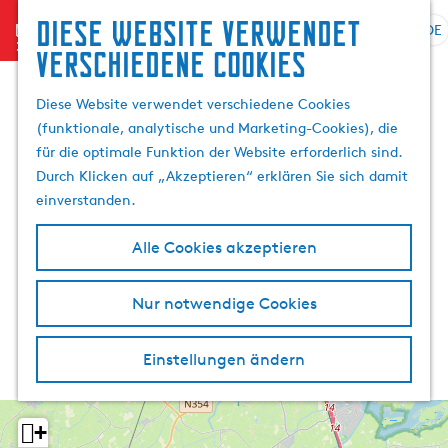
Diese website verwendet
menu
DE
S
G
S
verschiedene cookies
p
e
u
r
h
c
Diese Website verwendet verschiedene Cookies
a
e
h
(funktionale, analytische und Marketing-Cookies), die
c
n
e
für die optimale Funktion der Website erforderlich sind.
h
S
n
Durch Klicken auf „Akzeptieren“ erklären Sie sich damit
e
i
einverstanden.
a
e
u
z
Alle Cookies akzeptieren
s
u
w
r
Nur notwendige Cookies
ä
H
h
o
l
m
Einstellungen ändern
e
e
n
p
A
a
+
k