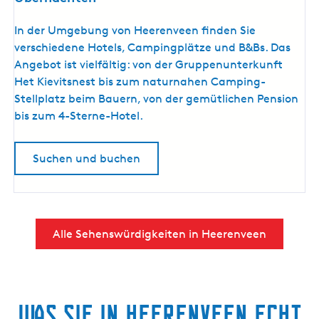
Ü
In der Umgebung von Heerenveen finden Sie
b
verschiedene Hotels, Campingplätze und B&Bs. Das
e
Angebot ist vielfältig: von der Gruppenunterkunft
r
Het Kievitsnest bis zum naturnahen Camping-
n
Stellplatz beim Bauern, von der gemütlichen Pension
a
bis zum 4-Sterne-Hotel.
c
h
Suchen und buchen
t
e
n
Alle Sehenswürdigkeiten in Heerenveen
Was Sie in Heerenveen echt