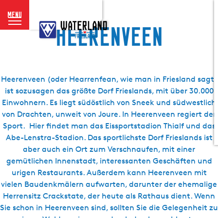
menu
G
Heerenveen
e
h
e
n
S
Heerenveen (oder Hearrenfean, wie man in Friesland sagt)
i
ist sozusagen das größte Dorf Frieslands, mit über 30.000
e
Einwohnern. Es liegt südöstlich von Sneek und südwestlich
z
von Drachten, unweit von Joure. In Heerenveen regiert der
u
Sport. Hier findet man das Eissportstadion Thialf und das
r
Abe-Lenstra-Stadion. Das sportlichste Dorf Frieslands ist
H
aber auch ein Ort zum Verschnaufen, mit einer
o
gemütlichen Innenstadt, interessanten Geschäften und
m
urigen Restaurants. Außerdem kann Heerenveen mit
e
vielen Baudenkmälern aufwarten, darunter der ehemalige
p
Herrensitz Crackstate, der heute als Rathaus dient. Wenn
a
Sie schon in Heerenveen sind, sollten Sie die Gelegenheit zu