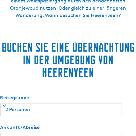
g
einem Waldspaziergang durch den benachbarten
e
Oranjewoud nutzen. Oder gleich zu einer längeren
Wanderung. Wann besuchen Sie Heerenveen?
Buchen Sie eine Übernachtung
in der Umgebung von
Heerenveen
Reisegruppe
2 Personen
Ankunft/Abreise