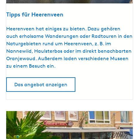
Tipps für Heerenveen
T
Heerenveen hat einiges zu bieten. Dazu gehören
i
auch erholsame Wanderungen oder Radtouren in den
p
Naturgebieten rund um Heerenveen, z. B. im
p
Nannewiid, Haulsterbos oder im direkt benachbarten
s
Oranjewoud. Außerdem laden verschiedene Museen
f
zu einem Besuch ein.
ü
r
Das angebot anzeigen
H
e
e
r
e
n
v