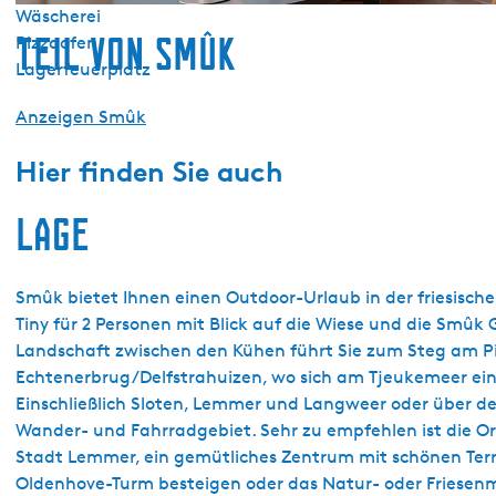
Wäscherei
Teil von Smûk
Pizzaofen
Lagerfeuerplatz
Anzeigen Smûk
Hier finden Sie auch