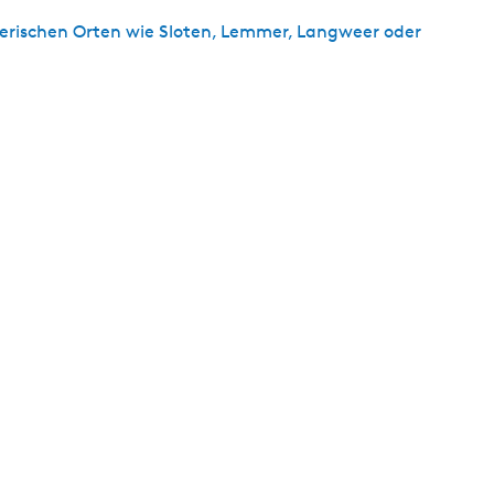
s
lerischen Orten wie Sloten, Lemmer, Langweer oder
c
h