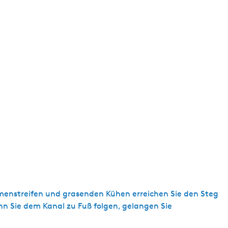
t
u
e
l
l
e
S
p
r
a
c
h
e
:
D
menstreifen und grasenden Kühen erreichen Sie den Steg
e
enn Sie dem Kanal zu Fuß folgen, gelangen Sie
u
t