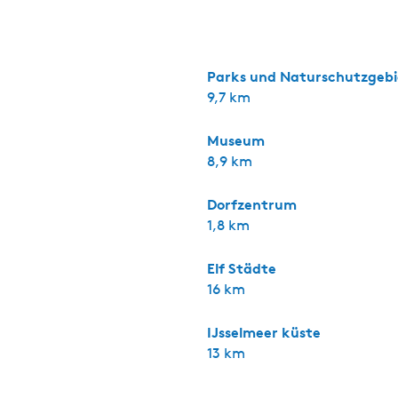
n Landschaft. Dort finden Sie das Smûk Hûske; ein hippes 
k Glamping-Zelte. Genießen Sie einen erholsamen Urlaub au
r Christiaansloot, wo die Elektroboote und Kanus vertäut s
 Strand befindet. Vom Hof aus können Sie bequem in die w
en Tjonger. Entdecken Sie die unberührte Natur der Weerr
chideenfarm mit Schmetterlingsgarten, Alpakas und Indoor-
assen und netten Geschäften. In 45 Minuten erreichen Sie 
nmuseum besuchen können.