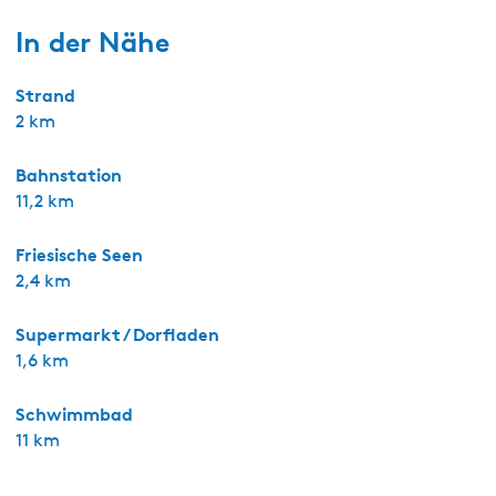
Lage
Smûk bietet Ihnen einen Outdoor-Urlaub in der friesische
Tiny für 2 Personen mit Blick auf die Wiese und die Smû
Landschaft zwischen den Kühen führt Sie zum Steg am Pie
Echtenerbrug/Delfstrahuizen, wo sich am Tjeukemeer ein
Einschließlich Sloten, Lemmer und Langweer oder über d
Wander- und Fahrradgebiet. Sehr zu empfehlen ist die Or
Stadt Lemmer, ein gemütliches Zentrum mit schönen Terr
Oldenhove-Turm besteigen oder das Natur- oder Friese