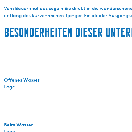
k
-
Vom Bauernhof aus segeln Sie direkt in die wunderschön
S
entlang des kurvenreichen Tjonger. Ein idealer Ausgangsp
m
Besonderheiten dieser Unte
û
k
k
a
m
p
e
r
Offenes Wasser
e
Lage
n
Beim Wasser
Lage