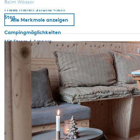
Beim Wasser
Friese meren Strand <1km
Steg
Alle Merkmale anzeigen
Campingmöglichkeiten
Mit Strom 6 Ampere
Allgemein
Haustiere nach Absprache erlaubt
WiFi (privat)
Sanitär
Beheiztes Sanitär (camping)
Gemeinsame Einrichtungen
Gemeinschaftlich genutzte E-Ladestationen
Parkfläche
Sportanlagen