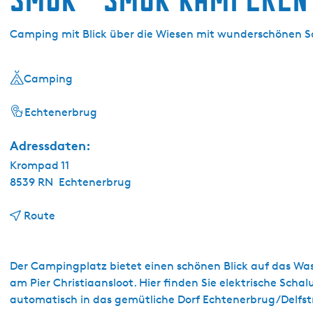
g
e
Camping mit Blick über die Wiesen mit wunderschönen
Camping
Echtenerbrug
Adressdaten:
Krompad 11
8539 RN
Echtenerbrug
b
Route
i
s
S
Der Campingplatz bietet einen schönen Blick auf das Wa
m
am Pier Christiaansloot. Hier finden Sie elektrische Sch
û
automatisch in das gemütliche Dorf Echtenerbrug/Delf