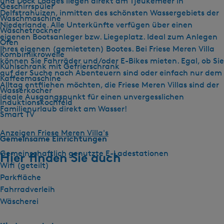
und Dock Lodges liegen direkt am Tjeukemeer in
Geschirrspüler
Delfstrahuizen, inmitten des schönsten Wassergebiets der
Waschmaschine
Niederlande. Alle Unterkünfte verfügen über einen
Wäschetrockner
eigenen Bootsanleger bzw. Liegeplatz. Ideal zum Anlegen
Ofen
Ihres eigenen (gemieteten) Bootes. Bei Friese Meren Villa
Kombimikrowelle
können Sie Fahrräder und/oder E-Bikes mieten. Egal, ob Sie
Kühlschrank mit Gefrierschrank
auf der Suche nach Abenteuern sind oder einfach nur dem
Kaffeemaschine
Alltag entfliehen möchten, die Friese Meren Villas sind der
Wasserkocher
ideale Ausgangspunkt für einen unvergesslichen
Induktionskochfeld
Familienurlaub direkt am Wasser!
Smart TV
Anzeigen Friese Meren Villa's
Gemeinsame Einrichtungen
Gemeinschaftlich genutzte E-Ladestationen
Hier finden Sie auch
Wifi (geteilt)
Parkfläche
Fahrradverleih
Wäscherei