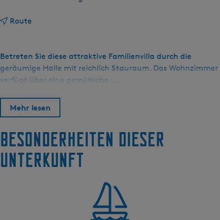
b
Route
i
s
F
Betreten Sie diese attraktive Familienvilla durch die
r
geräumige Halle mit reichlich Stauraum. Das Wohnzimmer
i
verfügt über eine gemütliche …
e
s
Mehr lesen
e
M
Besonderheiten dieser
e
r
Unterkunft
e
n
V
i
l