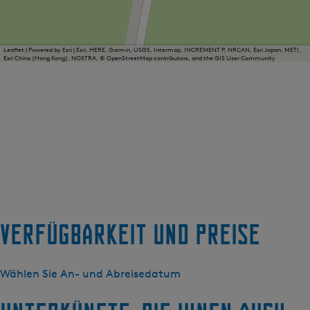
Leaflet
|
Powered by Esri | Esri, HERE, Garmin, USGS, Intermap, INCREMENT P, NRCAN, Esri Japan, METI,
Esri China (Hong Kong), NOSTRA, © OpenStreetMap contributors, and the GIS User Community
Verfügbarkeit und Preise
Wählen Sie An- und Abreisedatum