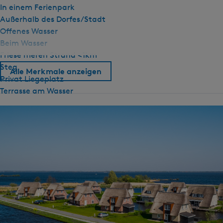
In einem Ferienpark
Außerhalb des Dorfes/Stadt
Offenes Wasser
Beim Wasser
Friese meren Strand <1km
Steg
Alle Merkmale anzeigen
Privat Liegeplatz
Terrasse am Wasser
Allgemein
Haustier frei
Schlafzimmer im EG
Zentralheizung
Gasherd
Nichtraucher
WiFi (privat)
Bettdecken