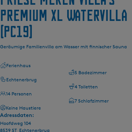
g
e
Premium XL Watervilla
(pc19)
Geräumige Familienvilla am Wasser mit finnischer Sauna
Ferienhaus
5 Badezimmer
Echtenerbrug
4 Toiletten
14 Personen
7 Schlafzimmer
Keine Haustiere
Adressdaten:
Hoofdweg 104
8539 ST
Echtenerbrug