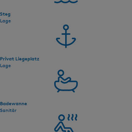
v
i
Steg
l
Lage
l
a
(
p
c
Privat Liegeplatz
1
Lage
9
)
Badewanne
Sanitär