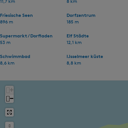
11,7 km
8 km
Friesische Seen
Dorfzentrum
896 m
185 m
Supermarkt / Dorfladen
Elf Städte
53 m
12,1 km
Schwimmbad
IJsselmeer küste
8,6 km
8,8 km
+
−