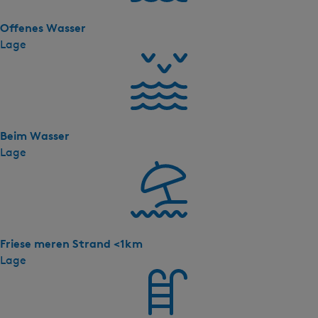
l
a
Offenes Wasser
'
Lage
s
-
P
r
e
Beim Wasser
m
Lage
i
u
m
X
L
W
Friese meren Strand <1km
a
Lage
t
e
r