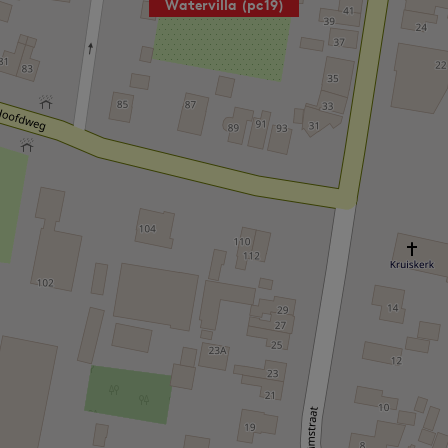
Watervilla (pc19)