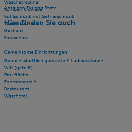
Wäschetrockner
Anzeigen Eysinga State
Kombimikrowelle
Kühlschrank mit Gefrierschrank
Hier finden Sie auch
Wasserkocher
Gasherd
Fernsehen
Gemeinsame Einrichtungen
Gemeinschaftlich genutzte E-Ladestationen
Wifi (geteilt)
Parkfläche
Fahrradverleih
Restaurant
Wäscherei