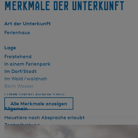
Merkmale der Unterkunft
Art der Unterkunft
Ferienhaus
Lage
Freistehend
In einem Ferienpark
Im Dorf/Stadt
Im Wald / waldnah
Beim Wasser
Friese meren Strand <1km
Alle Merkmale anzeigen
Allgemein
Haustiere nach Absprache erlaubt
Zentralheizung
Nichtraucher