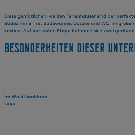
i
s
E
Diese gemütlichen, weißen Ferienhäuser sind der perfekt
y
Badezimmer mit Badewanne, Dusche und WC. Im großen of
s
kochen. Auf der ersten Etage befinden sich zwei geräumi
i
Besonderheiten dieser Unte
n
g
a
S
t
a
t
e
Im Wald / waldnah
-
Lage
L
a
n
d