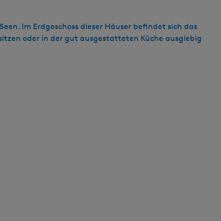
s
c
Seen. Im Erdgeschoss dieser Häuser befindet sich das
h
tzen oder in der gut ausgestatteten Küche ausgiebig