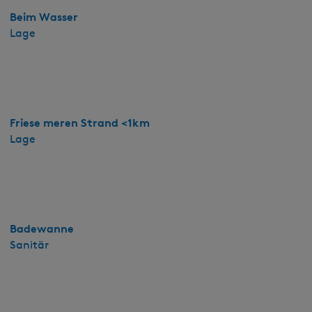
h
Beim Wasser
u
Lage
i
s
b
u
n
Friese meren Strand <1km
g
Lage
a
l
o
w
f
j
Badewanne
o
Sanitär
u
w
e
r