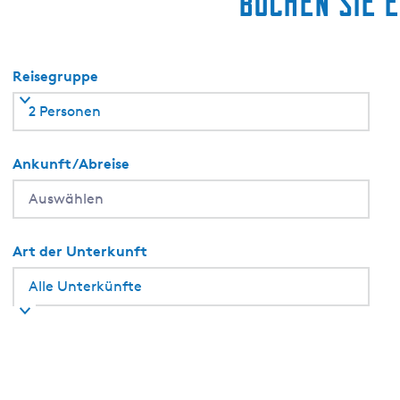
Buchen Sie 
e
S
l
Reisegruppe
o
t
2 Personen
e
r
Ankunft/Abreise
m
e
e
r
Art der Unterkunft