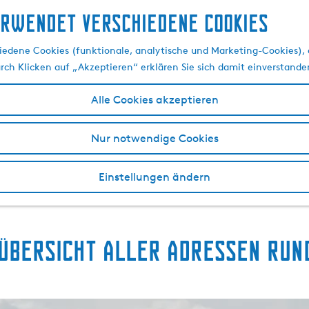
erwendet verschiedene cookies
Slotermeer in Frieslan
edene Cookies (funktionale, analytische und Marketing-Cookies), d
urch Klicken auf „Akzeptieren“ erklären Sie sich damit einverstande
Alle Cookies akzeptieren
r Mar) ist ein See im Südwesten von Friesland. Seinen Name
terdorf
Balk
und Woudsend liegen am Slotermeer. Die Route 
Nur notwendige Cookies
undert, als das Gebiet trockengelegt wurde, um Platz für die
r Wassersport und Freizeit. Verschiedene Campingplätze un
Einstellungen ändern
m Angeln, Segeln und Surfen mangelt es nicht. Alles in al
mit sämtlichen Outdoor-Aktivitäten aufwarten, die Frieslan
e Übersicht aller Adressen ru