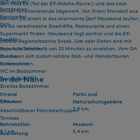
WiFi (privat)
den Fluss Ee (Teil der Elf-Städte-Route!) und das noch
Bettdecken
immer funktionierende Sägewerk. Von Ihrem Standort aus
Barrierefrei
können Sie direkt in das charmante Dorf Woudsend laufen,
Grill
wo Sie verschiedene Geschäfte, Restaurants und einen
Supermarkt finden. Woudsend liegt zentral und die Elf-
Sanitär
Städte-Regionalbezirke Sneek, IJlst oder Sloten sind mit
Separate Toilette
dem Auto innerhalb von 20 Minuten zu erreichen. Vom Ort
Dusche
aus lassen sich zudem schöne Rad- und Wandertouren
Badewanne
unternehmen.
WC im Badezimmer
In der Nähe
Zweite Toilette
Zweites Badezimmer
Strand
Parks und
Draussen
1,9 km
Naturschutzgebiete
3,9 km
Abschließbarer Fahrradschuppen
Terrasse
Bahnstation
Museum
8,1 km
5,4 km
Ausrüstung