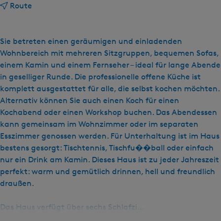
b
Route
i
s
G
Sie betreten einen geräumigen und einladenden
r
Wohnbereich mit mehreren Sitzgruppen, bequemen Sofas,
o
einem Kamin und einem Fernseher – ideal für lange Abende
e
in geselliger Runde. Die professionelle offene Küche ist
p
komplett ausgestattet für alle, die selbst kochen möchten.
s
Alternativ können Sie auch einen Koch für einen
a
Kochabend oder einen Workshop buchen. Das Abendessen
c
kann gemeinsam im Wohnzimmer oder im separaten
c
Esszimmer genossen werden. Für Unterhaltung ist im Haus
o
bestens gesorgt: Tischtennis, Tischfu��ball oder einfach
m
nur ein Drink am Kamin. Dieses Haus ist zu jeder Jahreszeit
m
perfekt: warm und gemütlich drinnen, hell und freundlich
o
draußen.
d
a
Das Haus verfügt über sechs Schlafzi…
t