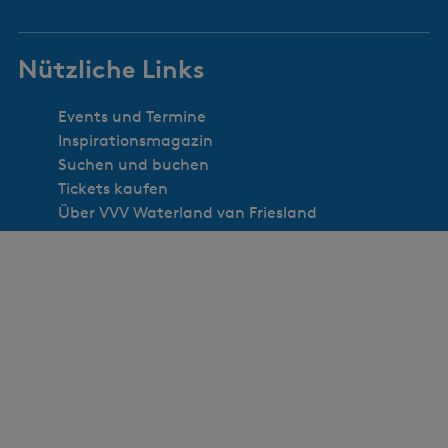
Nützliche Links
Events und Termine
Inspirationsmagazin
Suchen und buchen
Tickets kaufen
Über VVV Waterland van Friesland
VVV-Standorte
Webshop
Folge uns
F
I
Y
X
L
P
a
n
o
W
i
i
c
s
u
a
n
n
Newsletter
e
t
T
t
k
t