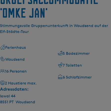
g
e
'Omke Jan'
Stimmungsvolle Gruppenunterkunft in Woudsend auf der
Elf-Städte-Tour
Ferienhaus
5 Badezimmer
Woudsend
7 Toiletten
16 Personen
6 Schlafzimmer
2 Haustiere max.
Adressdaten:
Iewal 44
8551 PT
Woudsend