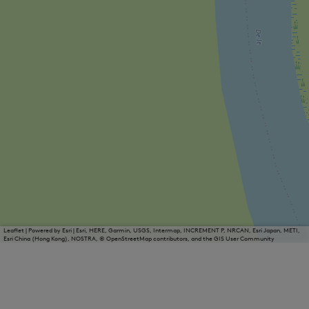
Leaflet
|
Powered by Esri | Esri, HERE, Garmin, USGS, Intermap, INCREMENT P, NRCAN, Esri Japan, METI,
Esri China (Hong Kong), NOSTRA, © OpenStreetMap contributors, and the GIS User Community