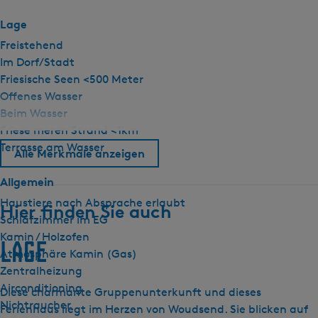
Lage
Freistehend
Im Dorf/Stadt
Friesische Seen <500 Meter
Offenes Wasser
Beim Wasser
Friese meren Strand <1km
Terrasse am Wasser
Alle Merkmale anzeigen
Allgemein
Haustiere nach Absprache erlaubt
Hier finden Sie auch
Schlafzimmer im EG
Kamin / Holzofen
Lage
Atmosphäre Kamin (Gas)
Zentralheizung
Airconditioning
Diese charmante Gruppenunterkunft und dieses
Nichtraucher
Ferienhaus liegt im Herzen von Woudsend. Sie blicken auf