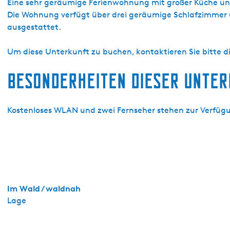
R
Eine sehr geräumige Ferienwohnung mit großer Küche un
e
Die Wohnung verfügt über drei geräumige Schlafzimmer u
c
ausgestattet.
r
e
Um diese Unterkunft zu buchen, kontaktieren Sie bitte d
a
Besonderheiten dieser Unte
t
i
e
Kostenloses WLAN und zwei Fernseher stehen zur Verfügu
p
a
r
k
d
e
J
Im Wald / waldnah
e
Lage
r
d