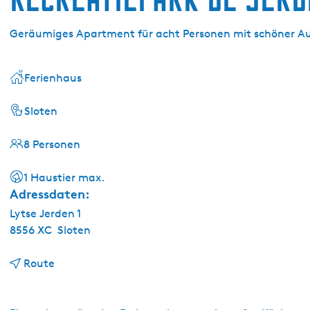
g
e
Geräumiges Apartment für acht Personen mit schöner Au
Ferienhaus
Sloten
8 Personen
1 Haustier max.
Adressdaten:
Lytse Jerden 1
8556 XC
Sloten
b
Route
i
s