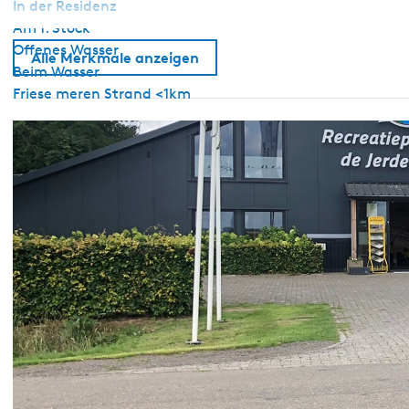
In der Residenz
Am 1. Stock
Offenes Wasser
Alle Merkmale anzeigen
Beim Wasser
Friese meren Strand <1km
Allgemein
Haustiere nach Absprache erlaubt
Nichtraucher
WiFi (privat)
Bettdecken
Sanitär
Separate Toilette
Dusche
Umweltfreundlich
Sonnenkollektoren