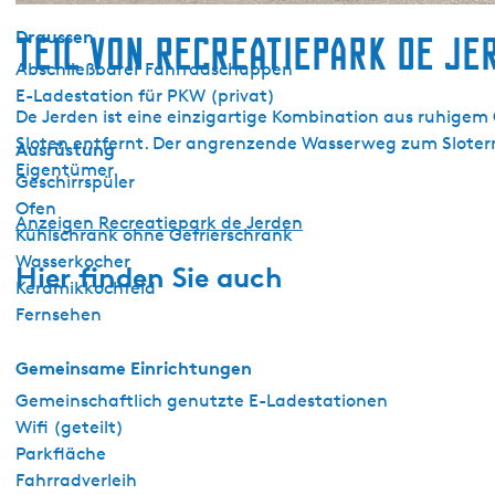
Draussen
Teil von Recreatiepark de Je
Abschließbarer Fahrradschuppen
E-Ladestation für PKW (privat)
De Jerden ist eine einzigartige Kombination aus ruhigem
Sloten entfernt. Der angrenzende Wasserweg zum Sloterm
Ausrüstung
Eigentümer.
Geschirrspüler
Ofen
Anzeigen Recreatiepark de Jerden
Kühlschrank ohne Gefrierschrank
Wasserkocher
Hier finden Sie auch
Keramikkochfeld
Fernsehen
Gemeinsame Einrichtungen
Gemeinschaftlich genutzte E-Ladestationen
Wifi (geteilt)
Parkfläche
Fahrradverleih