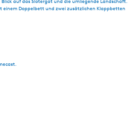
lick auf das Slotergat und die umliegende Landschaft.
s
it einem Doppelbett und zwei zusätzlichen Klappbetten
c
h
mecast.