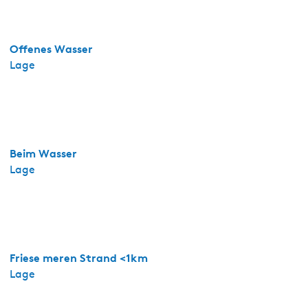
e
n
-
Offenes Wasser
A
Lage
c
h
t
p
e
Beim Wasser
r
Lage
s
o
o
n
s
a
Friese meren Strand <1km
p
Lage
p
a