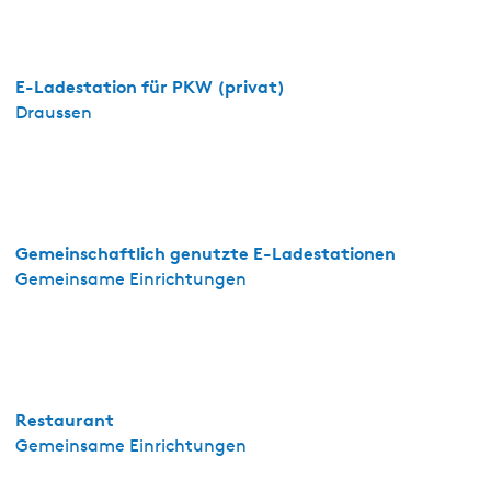
r
t
e
E-Ladestation für PKW (privat)
m
Draussen
e
n
t
Gemeinschaftlich genutzte E-Ladestationen
Gemeinsame Einrichtungen
Restaurant
Gemeinsame Einrichtungen