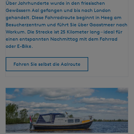
a
Über Jahrhunderte wurde in den friesischen
h
Gewässern Aal gefangen und bis nach London
r
gehandelt. Diese Fahrradroute beginnt in Heeg am
r
Besucherzentrum und führt Sie über Gaastmeer nach
a
Workum. Die Strecke ist 25 Kilometer lang – ideal für
d
einen entspannten Nachmittag mit dem Fahrrad
r
oder E-Bike.
o
u
Fahren Sie selbst die Aalroute
t
e
e
n
t
l
a
n
g
d