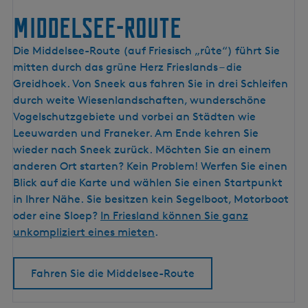
e
Middelsee-Route
r
G
M
Die Middelsee-Route (auf Friesisch „rûte“) führt Sie
e
i
mitten durch das grüne Herz Frieslands – die
s
d
Greidhoek. Von Sneek aus fahren Sie in drei Schleifen
c
d
durch weite Wiesenlandschaften, wunderschöne
h
e
Vogelschutzgebiete und vorbei an Städten wie
i
l
Leeuwarden und Franeker. Am Ende kehren Sie
c
s
wieder nach Sneek zurück. Möchten Sie an einem
h
e
anderen Ort starten? Kein Problem! Werfen Sie einen
t
e
Blick auf die Karte und wählen Sie einen Startpunkt
e
-
in Ihrer Nähe. Sie besitzen kein Segelboot, Motorboot
d
R
oder eine Sloep?
In Friesland können Sie ganz
e
o
unkompliziert eines mieten
.
s
u
A
t
Fahren Sie die Middelsee-Route
a
e
l