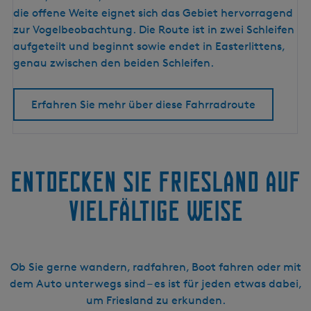
r
die offene Weite eignet sich das Gebiet hervorragend
o
zur Vogelbeobachtung. Die Route ist in zwei Schleifen
u
aufgeteilt und beginnt sowie endet in Easterlittens,
t
genau zwischen den beiden Schleifen.
e
d
Erfahren Sie mehr über diese Fahrradroute
u
r
c
h
Entdecken Sie Friesland auf
d
i
vielfältige Weise
e
G
r
e
Ob Sie gerne wandern, radfahren, Boot fahren oder mit
i
dem Auto unterwegs sind – es ist für jeden etwas dabei,
d
um Friesland zu erkunden.