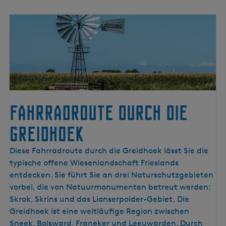
h
a
n
d
e
l
s
Fahrradroute durch die
Greidhoek
F
Diese Fahrradroute durch die Greidhoek lässt Sie die
a
typische offene Wiesenlandschaft Frieslands
h
entdecken. Sie führt Sie an drei Naturschutzgebieten
r
vorbei, die von Natuurmonumenten betreut werden:
r
Skrok, Skrins und das Lionserpolder-Gebiet. Die
a
Greidhoek ist eine weitläufige Region zwischen
d
Sneek, Bolsward, Franeker und Leeuwarden. Durch