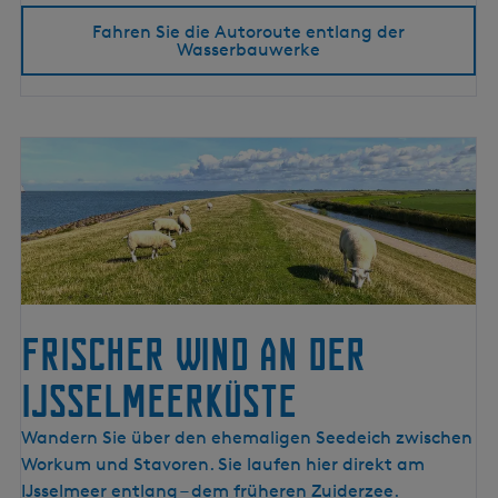
a
Fahren Sie die Autoroute entlang der
n
Wasserbauwerke
g
d
e
r
W
a
s
s
e
r
b
Frischer Wind an der
a
IJsselmeerküste
u
w
F
Wandern Sie über den ehemaligen Seedeich zwischen
e
r
Workum und Stavoren. Sie laufen hier direkt am
r
i
IJsselmeer entlang – dem früheren Zuiderzee.
k