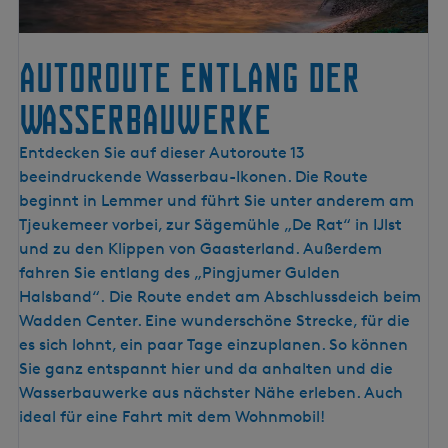
Autoroute entlang der
Wasserbauwerke
A
Entdecken Sie auf dieser Autoroute 13
u
beeindruckende Wasserbau-Ikonen. Die Route
t
beginnt in Lemmer und führt Sie unter anderem am
o
Tjeukemeer vorbei, zur Sägemühle „De Rat“ in IJlst
r
und zu den Klippen von Gaasterland. Außerdem
o
fahren Sie entlang des „Pingjumer Gulden
u
Halsband“. Die Route endet am Abschlussdeich beim
t
Wadden Center. Eine wunderschöne Strecke, für die
e
es sich lohnt, ein paar Tage einzuplanen. So können
e
Sie ganz entspannt hier und da anhalten und die
n
Wasserbauwerke aus nächster Nähe erleben. Auch
t
ideal für eine Fahrt mit dem Wohnmobil!
l