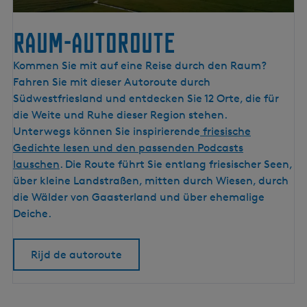
Raum-Autoroute
R
Kommen Sie mit auf eine Reise durch den Raum?
a
Fahren Sie mit dieser Autoroute durch
u
Südwestfriesland und entdecken Sie 12 Orte, die für
m
die Weite und Ruhe dieser Region stehen.
-
Unterwegs können Sie inspirierende
friesische
A
Gedichte lesen und den passenden Podcasts
u
lauschen
. Die Route führt Sie entlang friesischer Seen,
t
über kleine Landstraßen, mitten durch Wiesen, durch
o
die Wälder von Gaasterland und über ehemalige
r
Deiche.
o
u
Rijd de autoroute
t
e