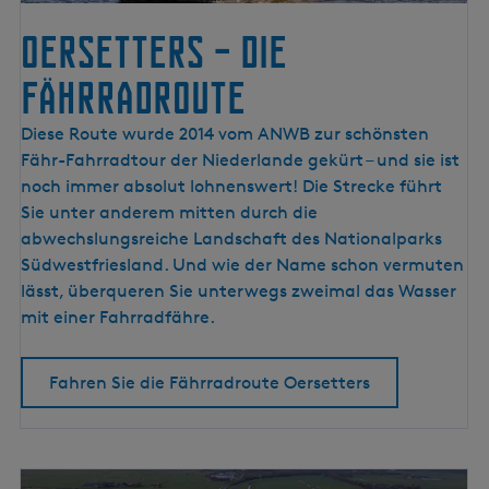
e
l
Oersetters – die
m
e
Fährradroute
e
r
O
Diese Route wurde 2014 vom ANWB zur schönsten
k
e
Fähr-Fahrradtour der Niederlande gekürt – und sie ist
ü
r
noch immer absolut lohnenswert! Die Strecke führt
s
s
Sie unter anderem mitten durch die
t
e
abwechslungsreiche Landschaft des Nationalparks
e
t
Südwestfriesland. Und wie der Name schon vermuten
t
lässt, überqueren Sie unterwegs zweimal das Wasser
e
mit einer Fahrradfähre.
r
s
Fahren Sie die Fährradroute Oersetters
–
d
i
e