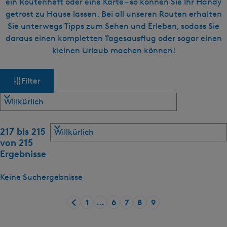
ein Routenheft oder eine Karte – so können Sie Ihr Handy
getrost zu Hause lassen. Bei all unseren Routen erhalten
Sie unterwegs Tipps zum Sehen und Erleben, sodass Sie
daraus einen kompletten Tagesausflug oder sogar einen
kleinen Urlaub machen können!
W
S
Filter
o
a
r
t
s
i
S
e
217 bis 215
m
o
r
von 215
r
e
Ergebnisse
ö
t
n
i
n
Keine Suchergebnisse
c
e
a
r
c
h
1
…
6
7
8
9
e
h
G
G
G
G
G
G
n
:
e
e
e
e
e
e