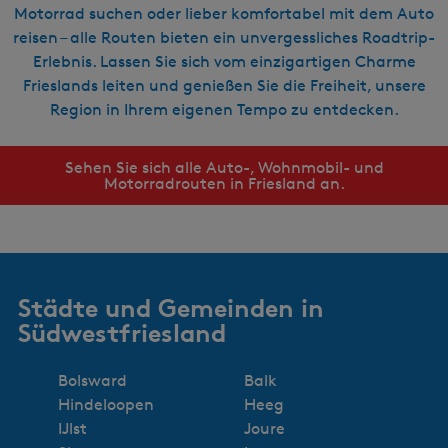
Motorrad suchen oder lieber komfortabel mit dem Auto
reisen – alle Routen bieten ein unvergessliches Roadtrip-
Erlebnis. Lassen Sie sich vom einzigartigen Charme
Frieslands leiten und genießen Sie die Freiheit, unsere
Region in Ihrem eigenen Tempo zu entdecken.
Sehen Sie sich alle Auto-, Wohnmobil- und
Motorradrouten in Friesland an.
Städte und Gemeinden in
Südwestfriesland
Bolsward
Balk
Hindeloopen
Heeg
IJlst
Joure