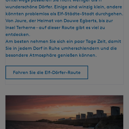
D
d
wunderschöne Dörfer. Einige sind winzig klein, andere
ö
könnten problemlos als Elf-Städte-Stadt durchgehen.
r
Von Joure, der Heimat von Douwe Egberts, bis zur
f
Insel Terherne – auf dieser Route gibt es viel zu
e
entdecken.
r
Am besten nehmen Sie sich ein paar Tage Zeit, damit
-
Sie in jedem Dorf in Ruhe umherschlendern und die
R
besondere Atmosphäre genießen können.
o
u
Fahren Sie die Elf-Dörfer-Route
t
e