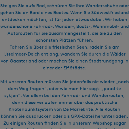
l
s
Steigen Sie aufs Rad, schnüren Sie Ihre Wanderschuhe oder
c
gehen Sie an Bord eines Bootes. Wenn Sie Südwestfriesland
h
entdecken möchten, ist für jeden etwas dabei. Wir haben
wunderschöne Fahrrad-, Wander-, Boots-, Wohnmobil- und
Autorouten für Sie zusammengestellt, die Sie zu den
schönsten Plätzen führen.
Fahren Sie über die
friesischen Seen
, radeln Sie am
IJsselmeer-Deich entlang, wandern Sie durch die Wälder
von
Gaasterland
oder machen Sie einen Stadtrundgang in
einer der
Elf Städte
.
Mit unseren Routen müssen Sie jedenfalls nie wieder „nach
dem Weg fragen“, oder wie man hier sagt: „paad te
sykjen“. Vor allem bei den Fahrrad- und Wanderrouten,
denn diese verlaufen immer über das praktische
Knotenpunktsystem von De Marrekrite. Alle Routen
können Sie ausdrucken oder als GPX-Datei herunterladen.
Zu einigen Routen finden Sie in unserem
Webshop
sogar