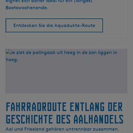
R
eignet sich daher ideal für ein (langes)
o
Bootswochenende.
u
t
Entdecken Sie die Aquadukte-Route
e
Fahrradroute entlang der
Geschichte des Aalhandels
F
Aal und Friesland gehören untrennbar zusammen.