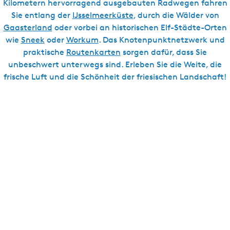
Kilometern hervorragend ausgebauten Radwegen fahren
e
Sie entlang der
IJsselmeerküste
, durch die Wälder von
n
Gaasterland
oder vorbei an historischen Elf-Städte-Orten
wie
Sneek
oder
Workum
. Das Knotenpunktnetzwerk und
praktische
Routenkarten
sorgen dafür, dass Sie
unbeschwert unterwegs sind. Erleben Sie die Weite, die
frische Luft und die Schönheit der friesischen Landschaft!