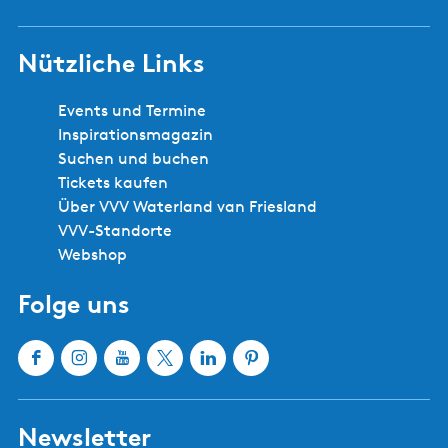
Nützliche Links
Events und Termine
Inspirationsmagazin
Suchen und buchen
Tickets kaufen
Über VVV Waterland van Friesland
VVV-Standorte
Webshop
Folge uns
F
I
Y
X
L
P
a
n
o
W
i
i
c
s
u
a
n
n
Newsletter
e
t
T
t
k
t