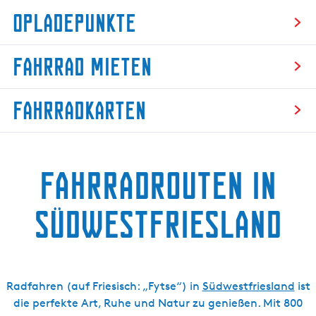
g
Opladepunkte
e
O
Fahrrad mieten
p
l
F
a
Fahrradkarten
a
d
h
e
F
r
p
a
r
u
Fahrradrouten in
h
a
n
r
d
k
r
Südwestfriesland
m
t
a
i
e
d
e
k
t
a
e
Radfahren (auf Friesisch: „Fytse“) in
Südwestfriesland
ist
r
n
die perfekte Art, Ruhe und Natur zu genießen. Mit 800
t