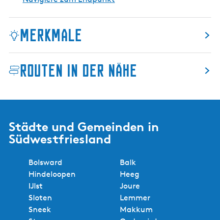
e
u
m
Merkmale
Routen in der Nähe
Städte und Gemeinden in
Südwestfriesland
Bolsward
Balk
Hindeloopen
Heeg
IJlst
Joure
Sloten
Lemmer
Sneek
Makkum