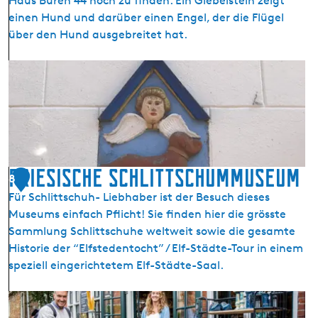
Haus Buren 44 noch zu finden. Ein Giebelstein zeigt
e
p
einen Hund und darüber einen Engel, der die Flügel
l
e
über den Hund ausgebreitet hat.
o
n
o
I
p
t
e
K
n
w
e
a
d
Friesische Schlittschummuseum
8
e
Für Schlittschuh- Liebhaber ist der Besuch dieses
W
Museums einfach Pflicht! Sie finden hier die grösste
i
Sammlung Schlittschuhe weltweit sowie die gesamte
i
Historie der “Elfstedentocht” / Elf-Städte-Tour in einem
f
speziell eingerichtetem Elf-Städte-Saal.
F
a
F
n
r