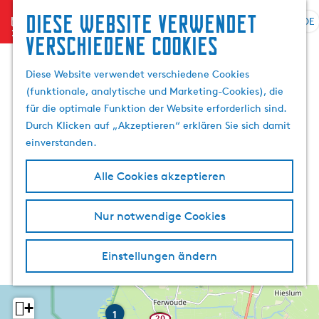
Diese website verwendet
menu
DE
S
G
S
verschiedene cookies
p
e
u
r
h
c
Diese Website verwendet verschiedene Cookies
a
e
h
(funktionale, analytische und Marketing-Cookies), die
c
n
e
für die optimale Funktion der Website erforderlich sind.
h
S
n
Durch Klicken auf „Akzeptieren“ erklären Sie sich damit
e
i
einverstanden.
a
e
u
z
Alle Cookies akzeptieren
s
u
w
r
Nur notwendige Cookies
ä
H
h
o
l
m
Einstellungen ändern
e
e
n
p
A
a
+
W
1
a
k
20
20