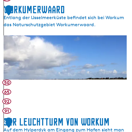
Workumerwaard
1
Entlang der IJsselmeerküste befindet sich bei Workum
das Naturschutzgebiet Workumerwaard.
W
o
r
k
u
m
e
50
r
65
w
92
a
a
91
r
Der Leuchtturm von Workum
2
d
Auf dem Hylperdyk am Eingang zum Hafen sieht man