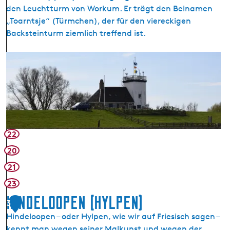
den Leuchtturm von Workum. Er trägt den Beinamen
„Toarntsje“ (Türmchen), der für den viereckigen
Backsteinturm ziemlich treffend ist.
D
e
r
L
e
u
c
22
h
20
t
21
t
u
23
r
Hindeloopen (Hylpen)
3
m
Hindeloopen – oder Hylpen, wie wir auf Friesisch sagen –
v
kennt man wegen seiner Malkunst und wegen der
o