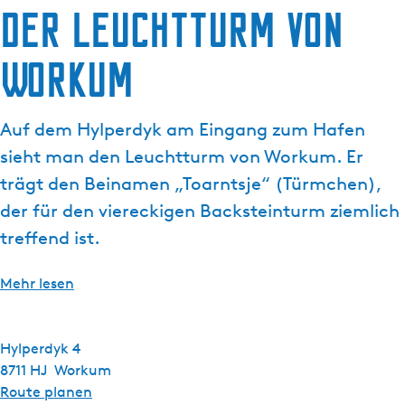
g
Der Leuchtturm von
t
e
u
Workum
e
l
l
Auf dem Hylperdyk am Eingang zum Hafen
e
S
sieht man den Leuchtturm von Workum. Er
p
trägt den Beinamen „Toarntsje“ (Türmchen),
r
der für den viereckigen Backsteinturm ziemlich
a
treffend ist.
c
h
e
Mehr lesen
:
D
e
Hylperdyk 4
u
8711 HJ
Workum
t
b
Route planen