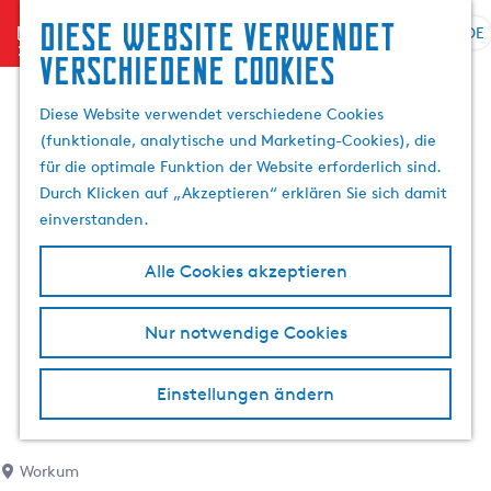
Diese website verwendet
menu
DE
S
G
S
verschiedene cookies
p
e
u
r
h
c
Diese Website verwendet verschiedene Cookies
a
e
h
(funktionale, analytische und Marketing-Cookies), die
c
n
e
für die optimale Funktion der Website erforderlich sind.
h
S
n
Durch Klicken auf „Akzeptieren“ erklären Sie sich damit
e
i
einverstanden.
a
e
u
z
Alle Cookies akzeptieren
s
u
w
r
Nur notwendige Cookies
ä
H
h
o
l
m
Einstellungen ändern
e
e
n
p
A
a
Workum
k