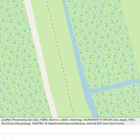
Leaflet
|
Powered by Esri | Esri, HERE, Garmin, USGS, Intermap, INCREMENT P, NRCAN, Esri Japan, METI,
Esri China (Hong Kong), NOSTRA, © OpenStreetMap contributors, and the GIS User Community