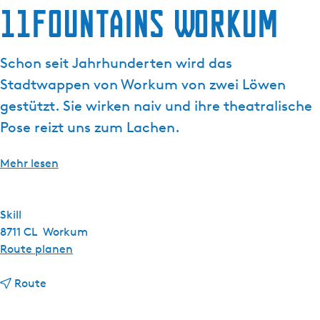
g
11Fountains Workum
e
Schon seit Jahrhunderten wird das
Stadtwappen von Workum von zwei Löwen
gestützt. Sie wirken naiv und ihre theatralische
Pose reizt uns zum Lachen.
Mehr lesen
Skill
8711 CL
Workum
b
Route planen
i
b
s
Route
i
1
s
1