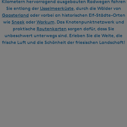
Kilometern hervorragend ausgebauten Radwegen fahren
e
Sie entlang der
IJsselmeerküste
, durch die Wälder von
n
Gaasterland
oder vorbei an historischen Elf-Städte-Orten
wie
Sneek
oder
Workum
. Das Knotenpunktnetzwerk und
praktische
Routenkarten
sorgen dafür, dass Sie
unbeschwert unterwegs sind. Erleben Sie die Weite, die
frische Luft und die Schönheit der friesischen Landschaft!