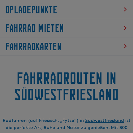
g
Opladepunkte
e
O
Fahrrad mieten
p
l
F
a
Fahrradkarten
a
d
h
e
F
r
p
a
r
u
Fahrradrouten in
h
a
n
r
d
k
r
Südwestfriesland
m
t
a
i
e
d
e
k
t
a
e
Radfahren (auf Friesisch: „Fytse“) in
Südwestfriesland
ist
r
n
die perfekte Art, Ruhe und Natur zu genießen. Mit 800
t