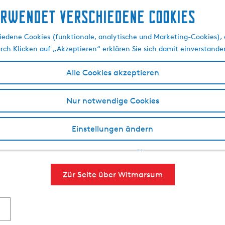
erwendet verschiedene cookies
 und Trank, Sightseeing
edene Cookies (funktionale, analytische und Marketing-Cookies), d
urch Klicken auf „Akzeptieren“ erklären Sie sich damit einverstande
Witmarsum
Alle Cookies akzeptieren
Nur notwendige Cookies
arantiert seinen Lieblingsplatz. Buchen Sie daher unbed
lenaar, die backende Müllerin mit dem leckersten frischen
Einstellungen ändern
tter. Suchen Sie die Natur auf und begeben Sie sich auf 
er über das Goldene Halsband von Pingjum. Witmarsum macht
Zür Seite über Witmarsum