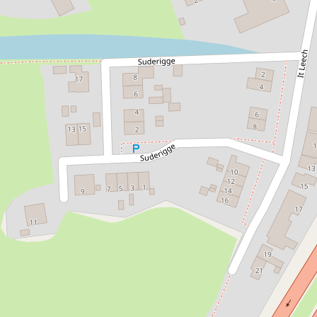
Oorlogsplaquette
Zurich