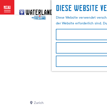
Diese website v
menu
G
e
Diese Website verwendet verschi
h
der Website erforderlich sind. D
e
n
S
i
e
z
u
r
H
o
m
e
p
a
Zurich