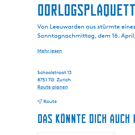
g
Oorlogsplaquett
e
Von Leeuwarden aus stürmte eines
Sonntagnachmittag, dem 16. April,
Mehr lesen
Schoolstraat 13
8751 TG
Zurich
b
Route planen
i
b
s
Route
i
O
Das könnte dich auch 
s
o
O
r
o
l