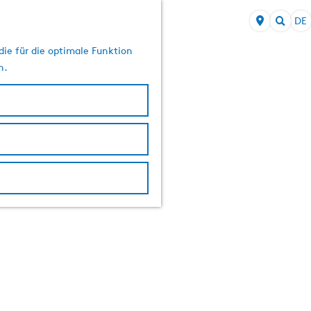
DE
S
S
p
ie für die optimale Funktion
u
r
n.
c
a
h
c
e
h
n
e
a
u
s
w
ä
h
l
e
n
A
k