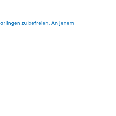
t
u
e
rlingen zu befreien. An jenem
l
l
e
S
p
r
a
c
h
e
:
D
e
u
t