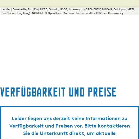
Leaflet
|
Powered by Esri | Esri, HERE, Garmin, USGS, Intermap, INCREMENT P, NRCAN, Esri Japan, METI,
Esri China (Hong Kong), NOSTRA, © OpenStreetMap contributors, and the GIS User Community
Verfügbarkeit und Preise
Leider liegen uns derzeit keine Informationen zu
Verfügbarkeit und Preisen vor. Bitte
kontaktieren
Sie die Unterkunft direkt, um aktuelle