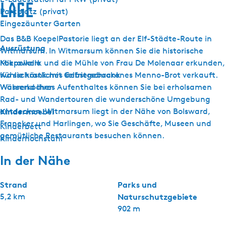
Lage
Parkplatz (privat)
Eingezäunter Garten
Das B&B KoepelPastorie liegt an der Elf-Städte-Route in
Ausrüstung
Witmarsum. In Witmarsum können Sie die historische
Mikrowelle
Koepelkerk und die Mühle von Frau De Molenaar erkunden,
Kühlschrank mit Gefrierschrank
wo sie köstliches selbstgebackenes Menno-Brot verkauft.
Wasserkocher
Während Ihres Aufenthaltes können Sie bei erholsamen
Rad- und Wandertouren die wunderschöne Umgebung
Kindermoebel
entdecken. Witmarsum liegt in der Nähe von Bolsward,
Franeker und Harlingen, wo Sie Geschäfte, Museen und
Kinderbett
gemütliche Restaurants besuchen können.
Kinderhochstuhl
In der Nähe
Strand
Parks und
5,2 km
Naturschutzgebiete
902 m