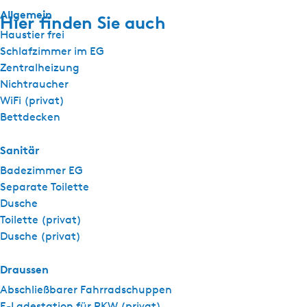
Allgemein
Hier finden Sie auch
Haustier frei
Schlafzimmer im EG
Zentralheizung
Nichtraucher
WiFi (privat)
Bettdecken
Sanitär
Badezimmer EG
Separate Toilette
Dusche
Toilette (privat)
Dusche (privat)
Draussen
Abschließbarer Fahrradschuppen
E-Ladestation für PKW (privat)