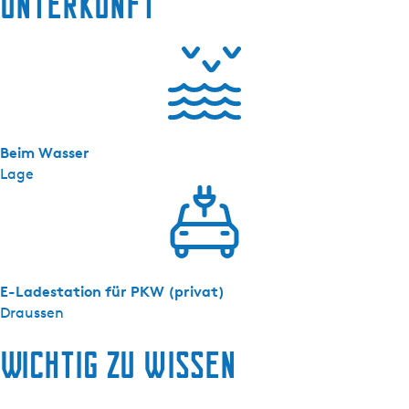
Unterkunft
s
k
a
m
e
r
i
Beim Wasser
n
Lage
h
i
s
t
o
r
E-Ladestation für PKW (privat)
i
Draussen
s
c
Wichtig zu wissen
h
e