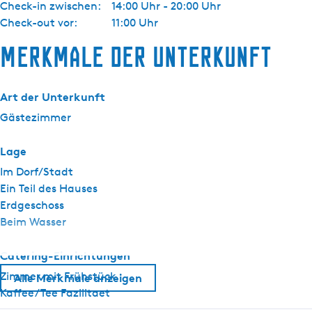
Check-in zwischen:
14:00 Uhr - 20:00 Uhr
p
Check-out vor:
11:00 Uhr
a
s
Merkmale der Unterkunft
t
o
r
Art der Unterkunft
i
Gästezimmer
e
Lage
Im Dorf/Stadt
Ein Teil des Hauses
Erdgeschoss
Beim Wasser
Catering-Einrichtungen
Zimmer mit Frühstück
Alle Merkmale anzeigen
Kaffee/Tee Fazilitaet