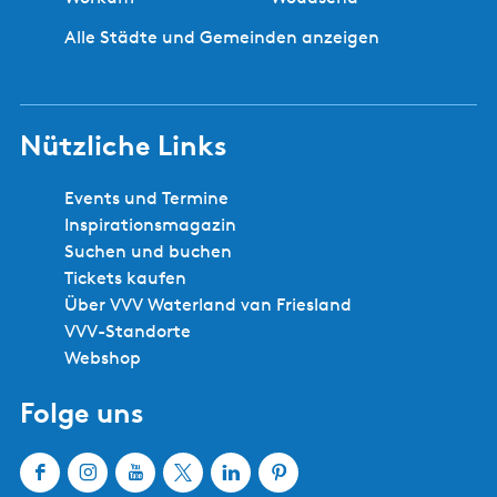
Alle Städte und Gemeinden anzeigen
Nützliche Links
Events und Termine
Inspirationsmagazin
Suchen und buchen
Tickets kaufen
Über VVV Waterland van Friesland
VVV-Standorte
Webshop
Folge uns
F
I
Y
X
L
P