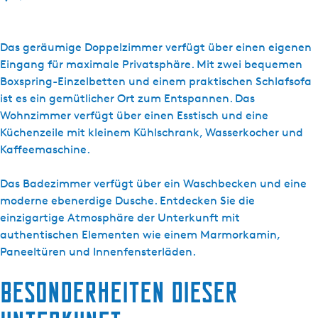
i
s
R
Das geräumige Doppelzimmer verfügt über einen eigenen
u
Eingang für maximale Privatsphäre. Mit zwei bequemen
i
Boxspring-Einzelbetten und einem praktischen Schlafsofa
m
ist es ein gemütlicher Ort zum Entspannen. Das
e
Wohnzimmer verfügt über einen Esstisch und eine
t
Küchenzeile mit kleinem Kühlschrank, Wasserkocher und
w
Kaffeemaschine.
e
e
Das Badezimmer verfügt über ein Waschbecken und eine
p
moderne ebenerdige Dusche. Entdecken Sie die
e
einzigartige Atmosphäre der Unterkunft mit
r
authentischen Elementen wie einem Marmorkamin,
s
Paneeltüren und Innenfensterläden.
o
Besonderheiten dieser
o
n