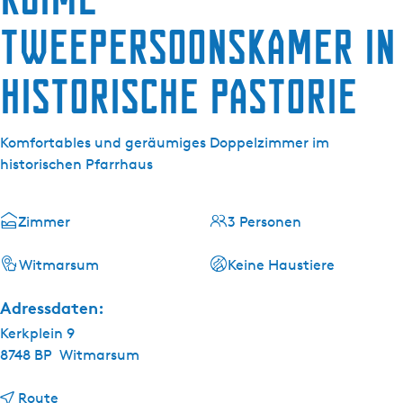
g
e
tweepersoonskamer in
historische pastorie
Komfortables und geräumiges Doppelzimmer im
historischen Pfarrhaus
Zimmer
3 Personen
Witmarsum
Keine Haustiere
Adressdaten:
Kerkplein 9
8748 BP
Witmarsum
b
Route