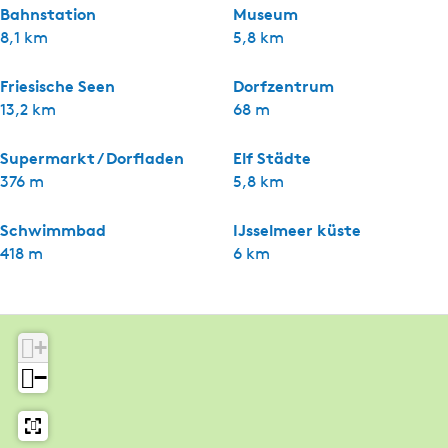
Bahnstation
Museum
8,1 km
5,8 km
Friesische Seen
Dorfzentrum
13,2 km
68 m
Supermarkt / Dorfladen
Elf Städte
376 m
5,8 km
Schwimmbad
IJsselmeer küste
418 m
6 km
+
−