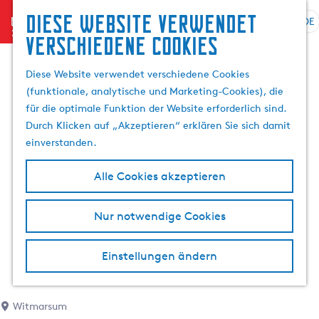
Diese website verwendet
menu
DE
S
G
S
verschiedene cookies
p
e
u
r
h
c
Diese Website verwendet verschiedene Cookies
a
e
h
(funktionale, analytische und Marketing-Cookies), die
c
n
e
für die optimale Funktion der Website erforderlich sind.
h
S
n
Durch Klicken auf „Akzeptieren“ erklären Sie sich damit
e
i
einverstanden.
a
e
u
z
Alle Cookies akzeptieren
s
u
w
r
Nur notwendige Cookies
ä
H
h
o
l
m
Einstellungen ändern
e
e
n
p
A
a
Witmarsum
k