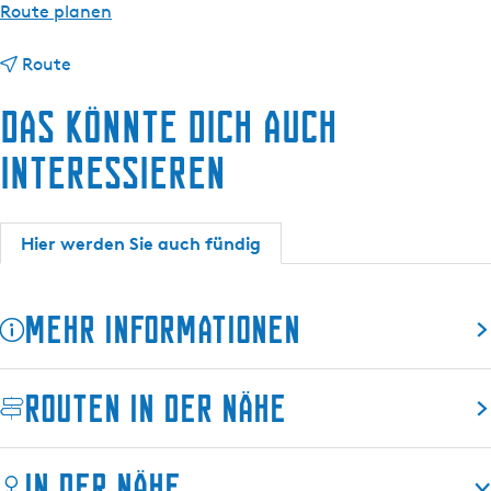
s
b
Route planen
c
i
h
b
s
Route
i
I
Das könnte dich auch
s
n
I
f
interessieren
n
o
f
s
o
t
Hier werden Sie auch fündig
s
e
t
l
e
l
Mehr Informationen
l
e
l
W
e
i
Routen in der Nähe
W
t
i
m
t
a
In der Nähe
m
r