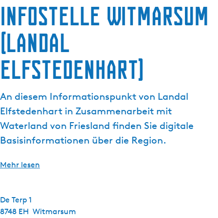
g
Infostelle Witmarsum
t
e
u
(Landal
e
l
l
Elfstedenhart)
e
S
p
An diesem Informationspunkt von Landal
r
Elfstedenhart in Zusammenarbeit mit
a
Waterland von Friesland finden Sie digitale
c
Basisinformationen über die Region.
h
e
:
Mehr lesen
D
e
u
De Terp 1
t
8748 EH
Witmarsum