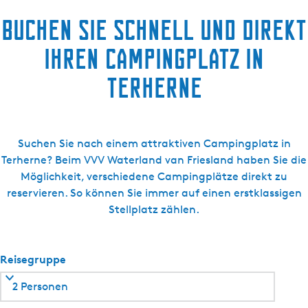
e
j
Buchen Sie schnell und direkt
e
H
r
e
Ihren Campingplatz in
p
t
l
t
Terherne
a
i
a
n
t
g
s
Suchen Sie nach einem attraktiven Campingplatz in
a
Terherne? Beim VVV Waterland van Friesland haben Sie die
Möglichkeit, verschiedene Campingplätze direkt zu
reservieren. So können Sie immer auf einen erstklassigen
Stellplatz zählen.
Reisegruppe
2 Personen