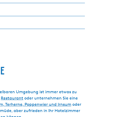
ne
ittelbaren Umgebung ist immer etwas zu
m
Restaurant
oder unternehmen Sie eine
m, Terherne, Poppenwier und Irnsum
oder
 müde, aber zufrieden in Ihr Hotelzimmer
ken können.