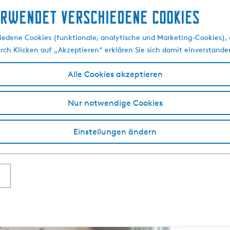
erwendet verschiedene cookies
Alle Hotels in Terhern
edene Cookies (funktionale, analytische und Marketing-Cookies), d
urch Klicken auf „Akzeptieren“ erklären Sie sich damit einverstande
Alle Cookies akzeptieren
en Jugendbuchreihe und daher auch „
Chamäleondorf
“ genan
sportmöglichkeiten
in Hülle und Fülle, vom Segeln bis zu K
Nur notwendige Cookies
friesische Häuser und malerische Häfen. Für Familien gibt 
Terherne ist ein perfektes Urlaubsziel für Wassersportliebha
Einstellungen ändern
tur und Natur erfahren kann. Verbringen Sie Ihren Urlaub li
einem Hotel? Auch das ist möglich in Terherne.