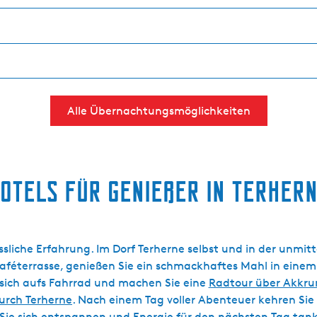
Alle Übernachtungsmöglichkeiten
otels für Genießer in Terher
gessliche Erfahrung. Im Dorf Terherne selbst und in der unm
Caféterrasse, genießen Sie ein schmackhaftes Mahl in eine
 sich aufs Fahrrad und machen Sie eine
Radtour über Akkru
rch Terherne
. Nach einem Tag voller Abenteuer kehren Sie
 Sie sich entspannen und Energie für den nächsten Tag tan