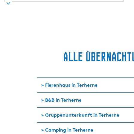
e
k
a
m
e
r
Alle Übernachtu
>
Fierenhaus in Terherne
>
B&B in Terherne
>
Gruppenunterkunft in Terherne
>
Camping in Terherne