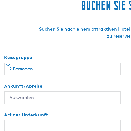
Buchen Sie 
-
S
S
c
u
h
i
i
Suchen Sie nach einem attraktiven Hotel 
t
p
zu reservi
e
p
e
r
Reisegruppe
s
h
2 Personen
u
i
Ankunft/Abreise
s
-
R
u
Art der Unterkunft
i
m