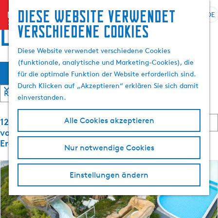
Suchen
Diese website verwendet
menu
&
DE
S
G
S
locations
verschiedene cookies
Buchen
p
e
u
r
h
c
Diese Website verwendet verschiedene Cookies
a
e
h
(funktionale, analytische und Marketing-Cookies), die
W
S
c
n
e
Filter
für die optimale Funktion der Website erforderlich sind.
o
h
S
n
a
Durch Klicken auf „Akzeptieren“ erklären Sie sich damit
r
e
i
t
einverstanden.
a
e
s
i
u
z
S
e
121 bis 144
Alle Cookies akzeptieren
s
u
m
o
r
von 1792
w
r
r
e
Ergebnisse
ö
Nur notwendige Cookies
ä
H
t
n
h
o
i
n
c
e
l
m
a
Einstellungen ändern
r
e
c
e
h
e
h
n
p
n
:
A
a
t
n
k