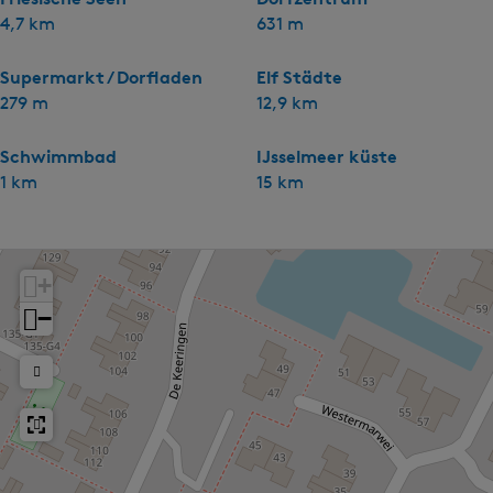
4,7 km
631 m
Supermarkt / Dorfladen
Elf Städte
279 m
12,9 km
Schwimmbad
IJsselmeer küste
1 km
15 km
+
−