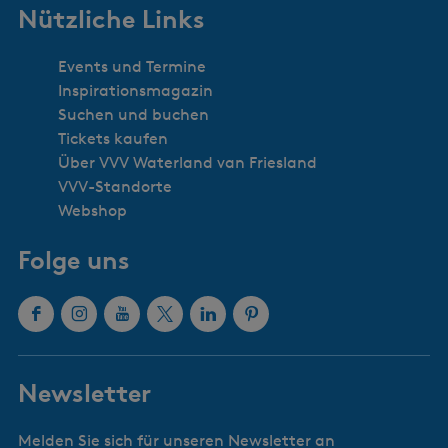
Nützliche Links
Events und Termine
Inspirationsmagazin
Suchen und buchen
Tickets kaufen
Über VVV Waterland van Friesland
VVV-Standorte
Webshop
Folge uns
F
I
Y
X
L
P
a
n
o
W
i
i
c
s
u
a
n
n
Newsletter
e
t
T
t
k
t
b
a
u
e
e
e
Melden Sie sich für unseren Newsletter an
o
g
b
r
d
r