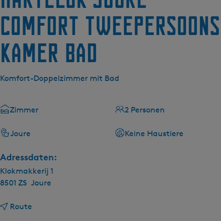
g
e
Comfort Tweepersoons
kamer bad
Komfort-Doppelzimmer mit Bad
Zimmer
2 Personen
Joure
Keine Haustiere
Adressdaten:
Klokmakkerij 1
8501 ZS
Joure
b
Route
i