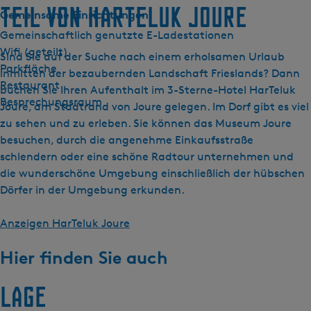
Teil von HarTeluk Joure
Gemeinsame Einrichtungen
Gemeinschaftlich genutzte E-Ladestationen
Wifi (geteilt)
Sind Sie auf der Suche nach einem erholsamen Urlaub
Parkfläche
inmitten der bezaubernden Landschaft Frieslands? Dann
Restaurant
buchen Sie Ihren Aufenthalt im 3-Sterne-Hotel HarTeluk
Besprechungsraum
Joure, am Stadtrand von Joure gelegen. Im Dorf gibt es viel
zu sehen und zu erleben. Sie können das Museum Joure
besuchen, durch die angenehme Einkaufsstraße
schlendern oder eine schöne Radtour unternehmen und
die wunderschöne Umgebung einschließlich der hübschen
Dörfer in der Umgebung erkunden.
Anzeigen HarTeluk Joure
Hier finden Sie auch
Lage