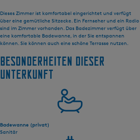
s
H
Dieses Zimmer ist komfortabel eingerichtet und verfügt
a
über eine gemütliche Sitzecke. Ein Fernseher und ein Radio
r
sind im Zimmer vorhanden. Das Badezimmer verfügt über
T
eine komfortable Badewanne, in der Sie entspannen
e
können. Sie können auch eine schöne Terrasse nutzen.
l
Besonderheiten dieser
u
k
Unterkunft
J
o
u
r
e
-
C
Badewanne (privat)
o
Sanitär
m