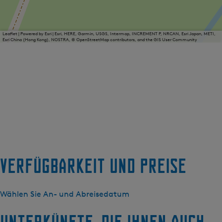
Leaflet
|
Powered by Esri | Esri, HERE, Garmin, USGS, Intermap, INCREMENT P, NRCAN, Esri Japan, METI,
Esri China (Hong Kong), NOSTRA, © OpenStreetMap contributors, and the GIS User Community
Verfügbarkeit und Preise
Wählen Sie An- und Abreisedatum