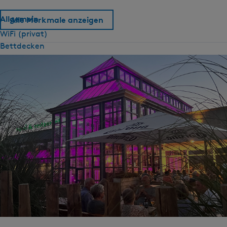
Allgemein
Alle Merkmale anzeigen
WiFi (privat)
Bettdecken
Sanitär
Dusche
WC im Badezimmer
Badewanne (privat)
Draussen
E-Ladestation für PKW (privat)
Terrasse
Ausrüstung
Wasserkocher
Fernsehen