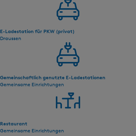
f
o
r
t
T
E-Ladestation für PKW (privat)
w
Draussen
e
e
p
e
r
Gemeinschaftlich genutzte E-Ladestationen
s
Gemeinsame Einrichtungen
o
o
n
s
k
Restaurant
a
Gemeinsame Einrichtungen
m