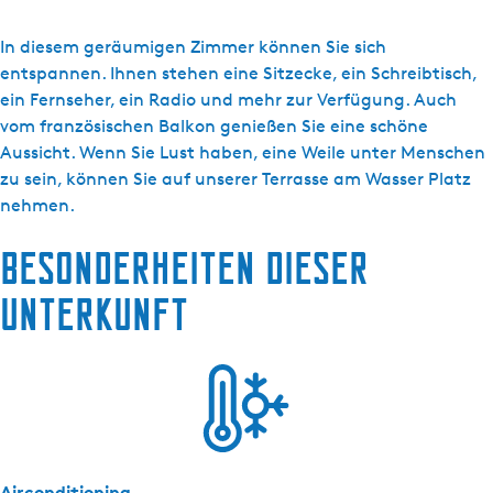
s
s
c
H
In diesem geräumigen Zimmer können Sie sich
h
a
entspannen. Ihnen stehen eine Sitzecke, ein Schreibtisch,
r
ein Fernseher, ein Radio und mehr zur Verfügung. Auch
T
vom französischen Balkon genießen Sie eine schöne
e
Aussicht. Wenn Sie Lust haben, eine Weile unter Menschen
l
zu sein, können Sie auf unserer Terrasse am Wasser Platz
u
nehmen.
k
Besonderheiten dieser
J
o
Unterkunft
u
r
e
-
T
w
e
Airconditioning