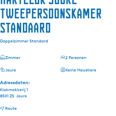
g
t
e
Tweepersoonskamer
u
e
Standaard
l
l
e
Doppelzimmer Standard
S
p
r
Zimmer
2 Personen
a
c
Joure
Keine Haustiere
h
e
Adressdaten:
:
Klokmakkerij 1
D
8501 ZS
Joure
e
u
b
Route
t
i