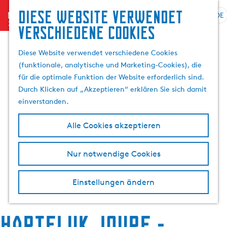
Diese website verwendet
menu
DE
S
G
S
verschiedene cookies
p
e
u
r
h
c
Diese Website verwendet verschiedene Cookies
a
e
h
(funktionale, analytische und Marketing-Cookies), die
c
n
e
für die optimale Funktion der Website erforderlich sind.
h
S
n
Durch Klicken auf „Akzeptieren“ erklären Sie sich damit
e
i
einverstanden.
a
e
u
z
Alle Cookies akzeptieren
s
u
w
r
Nur notwendige Cookies
ä
H
h
o
l
m
Einstellungen ändern
e
e
n
p
A
HarTeluk Joure -
a
k