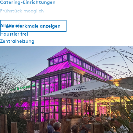
Catering-Einrichtungen
Frühstück moeglich
Allgemein
Alle Merkmale anzeigen
Haustier frei
Zentralheizung
Airconditioning
Nichtraucher
WiFi (privat)
Bettdecken
Sanitär
Dusche
WC im Badezimmer
Draussen
E-Ladestation für PKW (privat)
Parkplatz (privat)