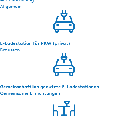
e
Allgemein
p
e
r
s
o
o
E-Ladestation für PKW (privat)
n
Draussen
s
k
a
m
e
Gemeinschaftlich genutzte E-Ladestationen
r
Gemeinsame Einrichtungen
S
t
a
n
d