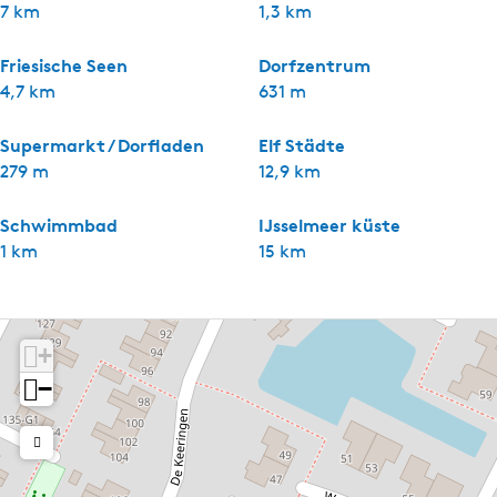
7 km
1,3 km
Friesische Seen
Dorfzentrum
4,7 km
631 m
Supermarkt / Dorfladen
Elf Städte
279 m
12,9 km
Schwimmbad
IJsselmeer küste
1 km
15 km
+
−