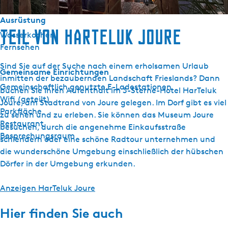
Ausrüstung
Teil von HarTeluk Joure
Wasserkocher
Fernsehen
Sind Sie auf der Suche nach einem erholsamen Urlaub
Gemeinsame Einrichtungen
inmitten der bezaubernden Landschaft Frieslands? Dann
Gemeinschaftlich genutzte E-Ladestationen
buchen Sie Ihren Aufenthalt im 3-Sterne-Hotel HarTeluk
Wifi (geteilt)
Joure, am Stadtrand von Joure gelegen. Im Dorf gibt es viel
Parkfläche
zu sehen und zu erleben. Sie können das Museum Joure
Restaurant
besuchen, durch die angenehme Einkaufsstraße
Besprechungsraum
schlendern oder eine schöne Radtour unternehmen und
die wunderschöne Umgebung einschließlich der hübschen
Dörfer in der Umgebung erkunden.
Anzeigen HarTeluk Joure
Hier finden Sie auch