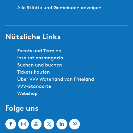
Alle Städte und Gemeinden anzeigen
Nützliche Links
Events und Termine
Inspirationsmagazin
Suchen und buchen
Tickets kaufen
Über VVV Waterland van Friesland
VVV-Standorte
Webshop
Folge uns
F
I
Y
X
L
P