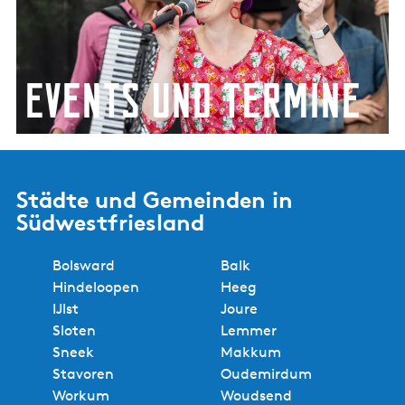
e
n
t
s
Events und Termine
u
n
d
Entdecken Sie, was heute und morgen in
T
Südwestfriesland los ist.
e
Städte und Gemeinden in
r
Südwestfriesland
m
i
Bolsward
Balk
n
Hindeloopen
Heeg
e
IJlst
Joure
Sloten
Lemmer
Sneek
Makkum
Stavoren
Oudemirdum
Workum
Woudsend