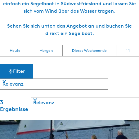
einfach ein Segelboot in Südwestfriesland und lassen Sie
sich vom Wind über das Wasser tragen.
Sehen Sie sich unten das Angebot an und buchen Sie
direkt ein Segelboot.
W
S
W
Heute
Morgen
Dieses Wochenende
o
D
e
a
r
a
n
t
t
n
Filter
s
i
u
e
m
m
r
a
e
ö
u
S
3
n
o
s
Ergebnisse
n
c
r
w
a
t
ä
c
h
i
h
h
e
:
l