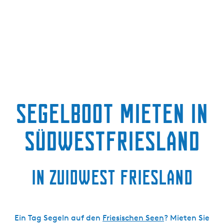
g
e
Segelboot mieten in
Südwestfriesland
in Zuidwest Friesland
Ein Tag Segeln auf den
Friesischen Seen
? Mieten Sie