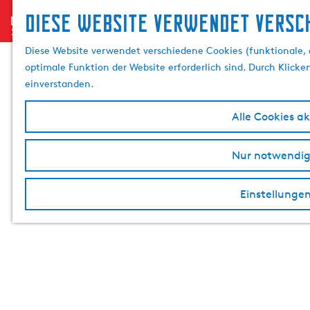
Diese website verwendet versch
menu
G
e
Diese Website verwendet verschiedene Cookies (funktionale, a
h
optimale Funktion der Website erforderlich sind. Durch Klicke
e
einverstanden.
n
S
Alle Cookies a
i
e
Nur notwendig
z
u
Einstellunge
r
H
o
m
e
p
a