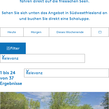
fahren direkt auf die friesischen Seen.
s
c
Sehen Sie sich unten das Angebot in Südwestfriesland an
h
und buchen Sie direkt eine Schaluppe.
W
S
W
Heute
Morgen
Dieses Wochenende
o
D
e
a
r
a
n
t
t
n
Filter
s
i
u
e
m
m
r
a
e
ö
u
S
1 bis 24
n
o
s
von 37
n
c
r
w
Ergebnisse
a
t
ä
c
h
i
h
h
e
:
l
t
r
e
e