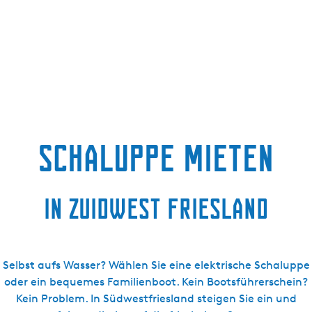
g
t
e
u
e
l
l
e
S
p
Schaluppe mieten
r
a
c
in Zuidwest Friesland
h
e
:
D
Selbst aufs Wasser? Wählen Sie eine elektrische Schaluppe
e
oder ein bequemes Familienboot. Kein Bootsführerschein?
u
Kein Problem. In Südwestfriesland steigen Sie ein und
t