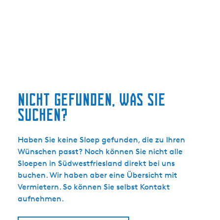
5
S
e
t
e
P
e
i
e
n
e
i
t
n
)
r
t
e
S
s
e
e
o
i
n
t
e
e
Nicht gefunden, was Sie
n
g
)
e
suchen?
h
e
Haben Sie keine Sloep gefunden, die zu Ihren
n
Wünschen passt? Noch können Sie nicht alle
Sloepen in Südwestfriesland direkt bei uns
buchen. Wir haben aber eine Übersicht mit
Vermietern. So können Sie selbst Kontakt
aufnehmen.