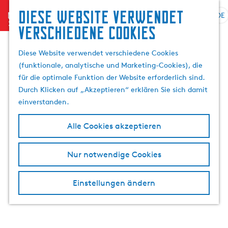
Suchen
Diese website verwendet
menu
&
DE
S
G
S
verschiedene cookies
Buchen
p
e
u
r
h
c
Diese Website verwendet verschiedene Cookies
a
e
h
(funktionale, analytische und Marketing-Cookies), die
c
n
e
für die optimale Funktion der Website erforderlich sind.
h
S
n
Durch Klicken auf „Akzeptieren“ erklären Sie sich damit
e
i
einverstanden.
a
e
u
z
Alle Cookies akzeptieren
s
u
w
r
Nur notwendige Cookies
ä
H
h
o
l
m
Einstellungen ändern
e
e
n
p
A
a
k