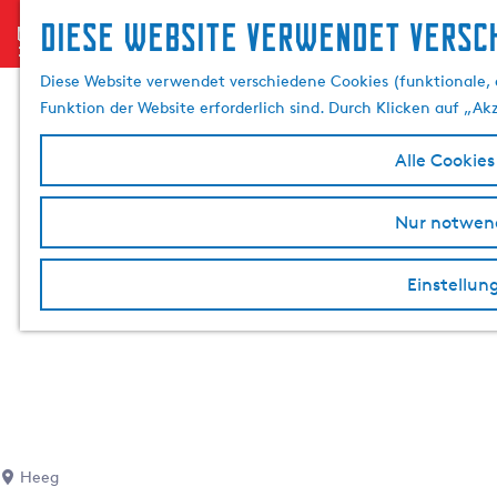
Diese website verwendet versch
menu
G
e
Diese Website verwendet verschiedene Cookies (funktionale, 
h
Funktion der Website erforderlich sind. Durch Klicken auf „Ak
e
n
Alle Cookies
S
i
Nur notwend
e
z
Einstellun
u
r
H
o
m
e
p
a
Heeg