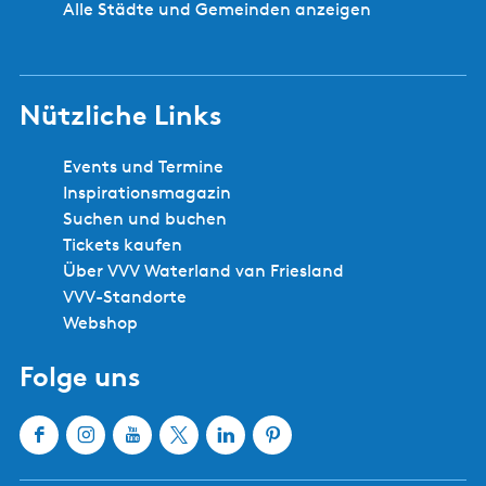
Alle Städte und Gemeinden anzeigen
Nützliche Links
Events und Termine
Inspirationsmagazin
Suchen und buchen
Tickets kaufen
Über VVV Waterland van Friesland
VVV-Standorte
Webshop
Folge uns
F
I
Y
X
L
P
a
n
o
W
i
i