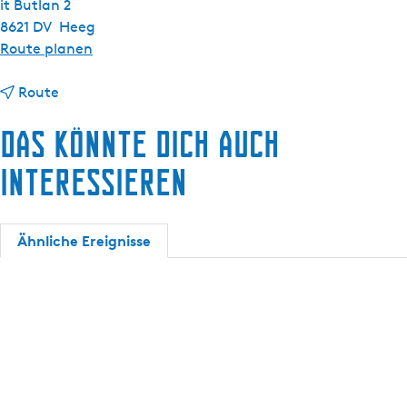
it Butlan 2
8621 DV
Heeg
b
Route planen
i
b
s
Route
i
R
Das könnte dich auch
s
i
R
v
interessieren
i
e
v
r
e
C
Ähnliche Ereignisse
r
r
C
u
r
i
u
s
i
e
s
2
e
7
2
T