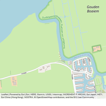
Leaflet
|
Powered by Esri | Esri, HERE, Garmin, USGS, Intermap, INCREMENT P, NRCAN, Esri Japan, METI,
Esri China (Hong Kong), NOSTRA, © OpenStreetMap contributors, and the GIS User Community