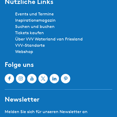
Nützliche Links
Events und Termine
Inspirationsmagazin
Suchen und buchen
Tickets kaufen
Über VVV Waterland van Friesland
VVV-Standorte
Webshop
Folge uns
F
I
Y
X
L
P
a
n
o
W
i
i
c
s
u
a
n
n
Newsletter
e
t
T
t
k
t
b
a
u
e
e
e
Melden Sie sich für unseren Newsletter an
o
g
b
r
d
r