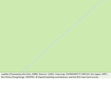
Leaflet
|
Powered by Esri | Esri, HERE, Garmin, USGS, Intermap, INCREMENT P, NRCAN, Esri Japan, METI,
Esri China (Hong Kong), NOSTRA, © OpenStreetMap contributors, and the GIS User Community