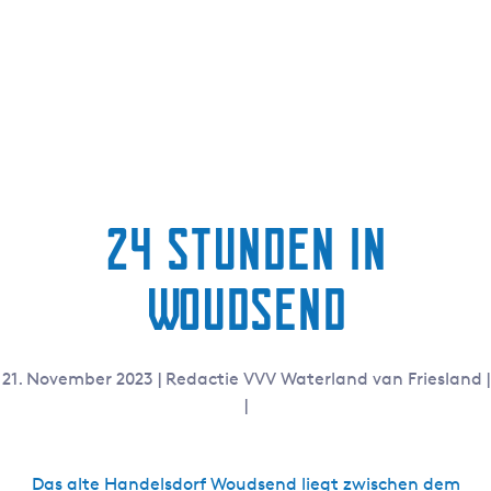
g
e
24 Stunden in
Woudsend
21. November 2023
|
Redactie VVV Waterland van Friesland
|
|
Das alte Handelsdorf
Woudsend
liegt zwischen dem