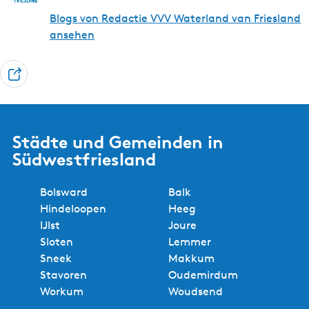
Blogs von Redactie VVV Waterland van Friesland
ansehen
T
e
i
l
Städte und Gemeinden in
e
Südwestfriesland
n
Bolsward
Balk
Hindeloopen
Heeg
IJlst
Joure
Sloten
Lemmer
Sneek
Makkum
Stavoren
Oudemirdum
Workum
Woudsend