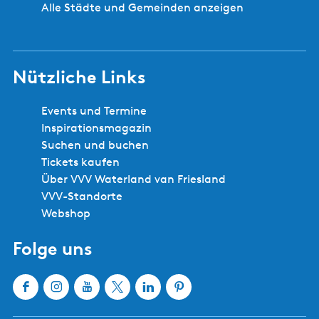
Alle Städte und Gemeinden anzeigen
Nützliche Links
Events und Termine
Inspirationsmagazin
Suchen und buchen
Tickets kaufen
Über VVV Waterland van Friesland
VVV-Standorte
Webshop
Folge uns
F
I
Y
X
L
P
a
n
o
W
i
i