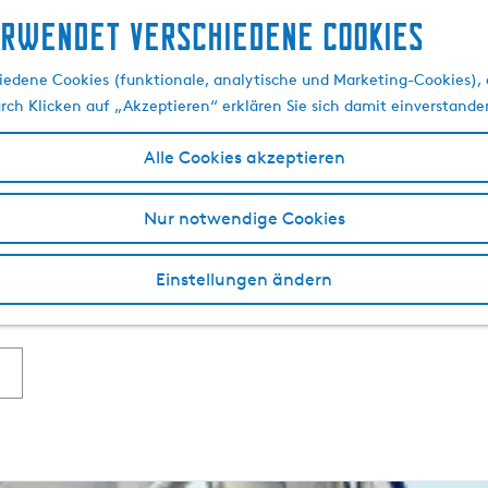
erwendet verschiedene cookies
ot mieten im Gaasterl
edene Cookies (funktionale, analytische und Marketing-Cookies), d
urch Klicken auf „Akzeptieren“ erklären Sie sich damit einverstande
Alle Cookies akzeptieren
chen
Gaasterland
ein Boot mieten können. Dabei haben Sie 
haluppe oder auch Luxusyacht, ganz nach Ihren Vorzügen u
Nur notwendige Cookies
ll? Lassen Sie sich einfach überraschen von den einzigartig
, die mit Ihrem Urlaub im Gaasterland zusammenhängen, be
Einstellungen ändern
uf Wassersport versessen und würde ein
Ferienhaus
, ein B&B 
helfen Ihnen gerne.