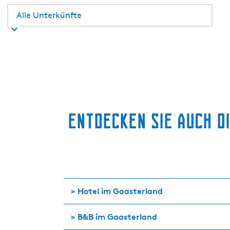
l
o
a
t
Entdecken Sie auch d
> Hotel im Gaasterland
> B&B im Gaasterland