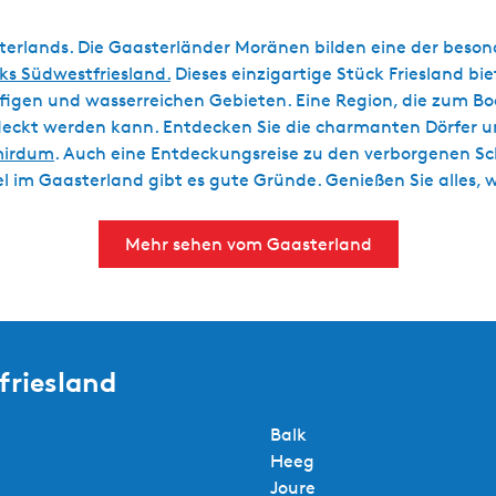
asterlands. Die Gaasterländer Moränen bilden eine der bes
ks Südwestfriesland
.
Dieses einzigartige Stück Friesland bi
ufigen und wasserreichen Gebieten. Eine Region, die zum B
eckt werden kann. Entdecken Sie die charmanten Dörfer un
irdum
. Auch eine Entdeckungsreise zu den verborgenen S
el im Gaasterland gibt es gute Gründe. Genießen Sie alles, 
Mehr sehen vom Gaasterland
friesland
Balk
Heeg
Joure