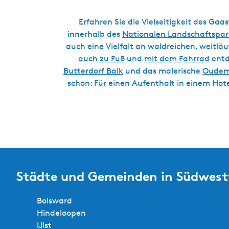
Erfahren Sie die Vielseitigkeit des Ga
innerhalb des
Nationalen Landschaftspar
auch eine Vielfalt an waldreichen, weitlä
auch
zu Fuß
und
mit dem Fahrrad
entd
Butterdorf Balk
und das malerische
Oudem
schon: Für einen Aufenthalt in einem Hot
Städte und Gemeinden in Südwest
Bolsward
Hindeloopen
IJlst