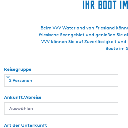
?
Ihr Boot i
c
i
h
v
o
é
o
e
Beim VVV Waterland van Friesland könne
l
i
friesische Seengebiet und genießen Sie al
D
l
VVV können Sie auf Zuverlässigkeit und 
e
a
Boote im 
M
n
o
d
r
:
Reisegruppe
r
d
a
2 Personen
e
K
O
Ankunft/Abreise
N
G
A
f
Art der Unterkunft