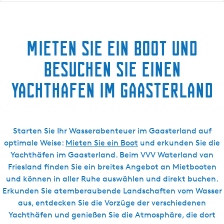
:
s
c
t
c
h
h
d
t
Mieten Sie ein Boot und
h
u
a
besuchen Sie einen
v
u
e
Yachthafen im Gaasterland
n
n
d
t
e
D
Starten Sie Ihr Wasserabenteuer im Gaasterland auf
e
o
optimale Weise:
Mieten Sie ein Boot
und erkunden Sie die
l
Yachthäfen im Gaasterland. Beim VVV Waterland van
r
f
Friesland finden Sie ein breites Angebot an Mietbooten
i
und können in aller Ruhe auswählen und direkt buchen.
n
j
Erkunden Sie atemberaubende Landschaften vom Wasser
e
n
aus, entdecken Sie die Vorzüge der verschiedenen
T
Yachthäfen und genießen Sie die Atmosphäre, die dort