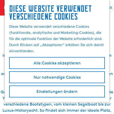
Suchen
Diese website verwendet
menu
&
DE
S
G
S
verschiedene cookies
Yachthäfen im
Buchen
p
e
u
r
h
c
Diese Website verwendet verschiedene Cookies
Gaasterland
a
e
h
(funktionale, analytische und Marketing-Cookies), die
c
n
e
für die optimale Funktion der Website erforderlich sind.
h
S
n
Durch Klicken auf „Akzeptieren“ erklären Sie sich damit
e
i
einverstanden.
a
e
Im
Gaasterland
finden Sie hervorragende Yachthäfen, in
u
z
denen Segler und andere Bootliebhaber mehr als
Alle Cookies akzeptieren
s
u
willkommen sind. Diese Häfen sind mit allem Komfort
w
r
ausgestattet und bieten beste Voraussetzungen für einen
Nur notwendige Cookies
ä
H
sorglosen und angenehmen Aufenthalt. Mit seiner
h
o
günstigen Lage im
friesischen Seengebiet
ist das
l
m
Einstellungen ändern
Gaasterland bei
Wassersportlern
ein beliebtes Pflaster. Die
e
e
Yachthäfen bieten großzügig bemessene Liegeplätze für
n
p
verschiedene Bootstypen, vom kleinen Segelboot bis zur
A
a
Luxus-Motoryacht. So findet sich immer der ideale Platz,
k