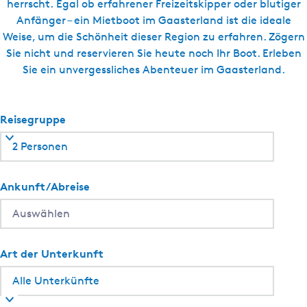
h
h
herrscht. Egal ob erfahrener Freizeitskipper oder blutiger
e
Anfänger – ein Mietboot im Gaasterland ist die ideale
m
o
Weise, um die Schönheit dieser Region zu erfahren. Zögern
'
Sie nicht und reservieren Sie heute noch Ihr Boot. Erleben
e
s
Sie ein unvergessliches Abenteuer im Gaasterland.
n
Y
a
?
c
Reisegruppe
h
2 Personen
t
s
e
Ankunft/Abreise
r
v
i
c
Art der Unterkunft
e