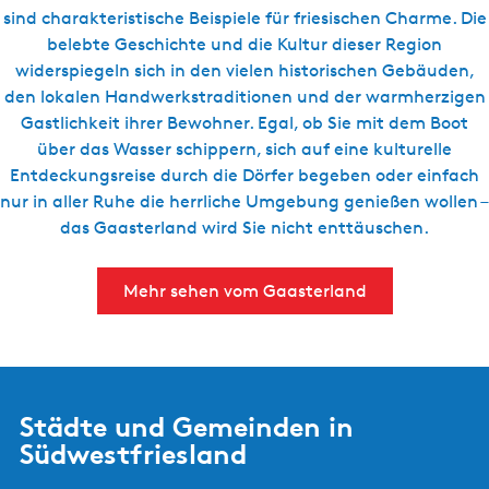
sind charakteristische Beispiele für friesischen Charme. Die
belebte Geschichte und die Kultur dieser Region
widerspiegeln sich in den vielen historischen Gebäuden,
den lokalen Handwerkstraditionen und der warmherzigen
Gastlichkeit ihrer Bewohner. Egal, ob Sie mit dem Boot
über das Wasser schippern, sich auf eine kulturelle
Entdeckungsreise durch die Dörfer begeben oder einfach
nur in aller Ruhe die herrliche Umgebung genießen wollen –
das Gaasterland wird Sie nicht enttäuschen.
Mehr sehen vom Gaasterland
Städte und Gemeinden in
Südwestfriesland