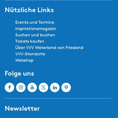
Nützliche Links
Events und Termine
Inspirationsmagazin
Suchen und buchen
Tickets kaufen
Über VVV Waterland van Friesland
VVV-Standorte
Webshop
Folge uns
F
I
Y
X
L
P
a
n
o
W
i
i
c
s
u
a
n
n
Newsletter
e
t
T
t
k
t
b
a
u
e
e
e