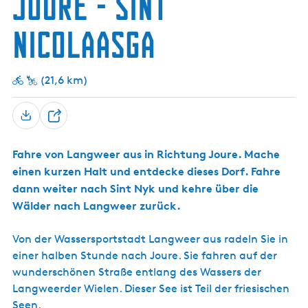
Joure - Sint
s
t
w
s
s
r
e
e
a
-
g
e
m
c
r
Nicolaasga
r
K
a
e
h
b
d
i
e
r
e
r
r
u
r
c
g
(21,6 km)
W
h
i
e
e
l
T
e
e
n
Fahre von Langweer aus in Richtung Joure. Mache
)
i
einen kurzen Halt und entdecke dieses Dorf. Fahre
l
dann weiter nach Sint Nyk und kehre über die
e
n
Wälder nach Langweer zurück.
Von der Wassersportstadt Langweer aus radeln Sie in
einer halben Stunde nach Joure. Sie fahren auf der
wunderschönen Straße entlang des Wassers der
Langweerder Wielen. Dieser See ist Teil der friesischen
Seen.