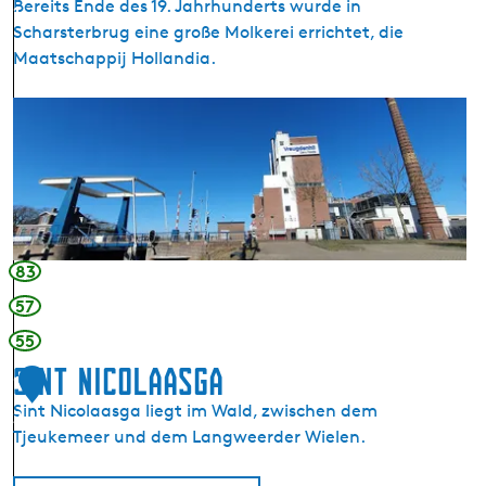
Bereits Ende des 19. Jahrhunderts wurde in
1
m
Scharsterbrug eine große Molkerei errichtet, die
a
Maatschappij Hollandia.
t
i
M
o
i
n
l
J
c
o
h
u
f
r
a
83
e
b
57
r
55
i
k
Sint Nicolaasga
1
S
Sint Nicolaasga liegt im Wald, zwischen dem
2
c
Tjeukemeer und dem Langweerder Wielen.
h
a