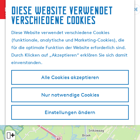
Diese website verwendet
menu
DE
S
G
S
verschiedene cookies
p
e
u
r
h
c
Diese Website verwendet verschiedene Cookies
a
e
h
(funktionale, analytische und Marketing-Cookies), die
c
n
e
für die optimale Funktion der Website erforderlich sind.
h
S
n
Durch Klicken auf „Akzeptieren“ erklären Sie sich damit
e
i
einverstanden.
a
e
u
z
Alle Cookies akzeptieren
s
u
w
r
Nur notwendige Cookies
ä
H
h
o
l
m
Einstellungen ändern
e
e
n
p
A
a
+
k