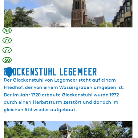
-
N
i
k
54
o
77
l
77
a
u
60
s
Glockenstuhl Legemeer
1
-
Der Glockenstuhl von Legemeer steht auf einem
K
4
Friedhof, der von einem Wassergraben umgeben ist.
i
Der im Jahr 1720 erbaute Glockenstuhl wurde 1972
r
durch einen Herbststurm zerstört und danach im
c
gleichen Stil wieder aufgebaut.
h
e
G
l