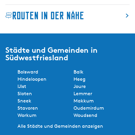
o
e
n
Routen in der Nähe
n
M
t
k
r
1
u
C
m
Städte und Gemeinden in
M
Südwestfriesland
a
r
e
Bolsward
Balk
n
Hindeloopen
Heeg
K
IJlst
Joure
l
Sloten
Lemmer
i
Sneek
Makkum
f
Stavoren
Oudemirdum
Workum
Woudsend
Alle Städte und Gemeinden anzeigen