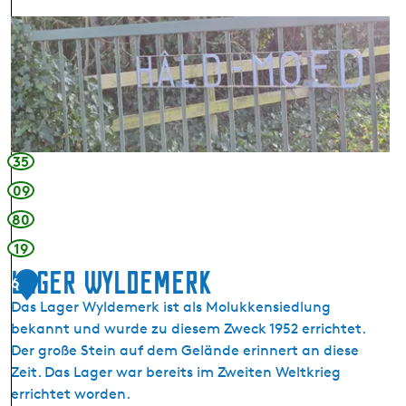
m
(
F
H
E
r
a
i
i
n
n
e
d
s
d
l
c
h
u
h
o
n
35
l
f
g
09
a
v
M
g
o
80
i
s
n
e
19
o
M
n
Lager Wyldemerk
r
6
i
t
t
r
Das Lager Wyldemerk ist als Molukkensiedlung
w
)
n
bekannt und wurde zu diesem Zweck 1952 errichtet.
e
s
Der große Stein auf dem Gelände erinnert an diese
i
a
Zeit. Das Lager war bereits im Zweiten Weltkrieg
8
n
errichtet worden.
,