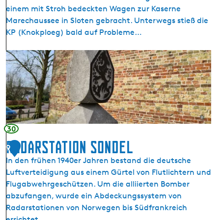
a
einem mit Stroh bedeckten Wagen zur Kaserne
a
t
Marechaussee in Sloten gebracht. Unterwegs stieß die
n
o
KP (Knokploeg) bald auf Probleme…
d
r
e
G
r
e
A
d
u
e
b
n
e
k
n
f
w
30
a
a
Radarstation Sondel
9
c
n
In den frühen 1940er Jahren bestand die deutsche
k
d
Luftverteidigung aus einem Gürtel von Flutlichtern und
e
d
Flugabwehrgeschützen. Um die alliierten Bomber
l
e
abzufangen, wurde ein Abdeckungssystem von
a
s
Radarstationen von Norwegen bis Südfrankreich
u
R
errichtet.