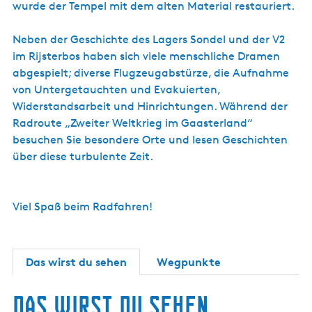
s
wurde der Tempel mit dem alten Material restauriert.
u
H
c
g
o
h
z
r
Neben der Geschichte des Lagers Sondel und der V2
l
e
n
a
im Rijsterbos haben sich viele menschliche Dramen
u
s
g
g
t
abgespielt; diverse Flugzeugabstürze, die Aufnahme
s
a
r
von Untergetauchten und Evakuierten,
o
b
a
r
Widerstandsarbeit und Hinrichtungen. Während der
s
t
t
Radroute „Zweiter Weltkrieg im Gaasterland“
)
u
besuchen Sie besondere Orte und lesen Geschichten
r
über diese turbulente Zeit.
z
1
9
4
Viel Spaß beim Radfahren!
3
m
i
t
d
Das wirst du sehen
Wegpunkte
e
r
Das wirst du sehen
B
-