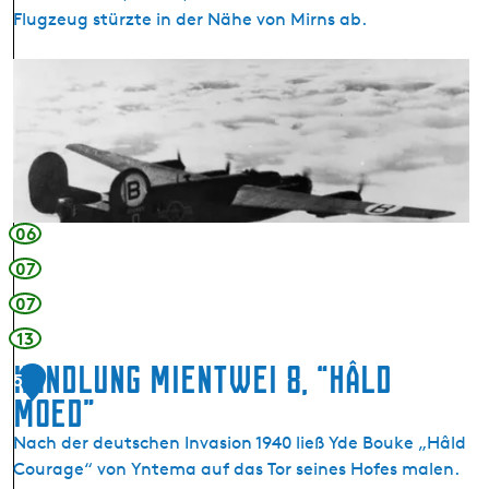
n
t
Flugzeug stürzte in der Nähe von Mirns ab.
z
u
G
n
e
d
d
F
e
r
n
i
k
e
t
06
d
a
07
e
f
07
n
e
s
l
13
t
a
Handlung Mientwei 8, “Hâld
5
e
u
Moed”
m
f
p
d
Nach der deutschen Invasion 1940 ließ Yde Bouke „Hâld
e
e
Courage“ von Yntema auf das Tor seines Hofes malen.
l