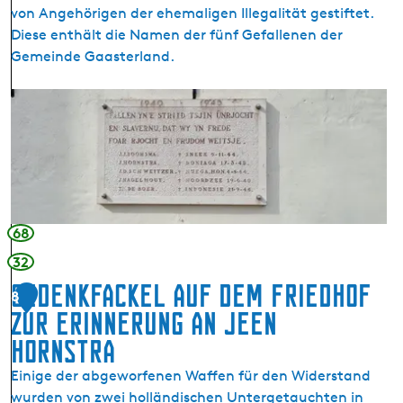
von Angehörigen der ehemaligen Illegalität gestiftet.
9
Diese enthält die Namen der fünf Gefallenen der
4
Gemeinde Gaasterland.
3
m
B
i
a
t
l
d
k
e
g
r
e
B
d
-
68
e
2
32
n
4
Gedenkfackel auf dem Friedhof
k
L
8
t
zur Erinnerung an Jeen
i
a
b
Hornstra
f
e
Einige der abgeworfenen Waffen für den Widerstand
e
r
wurden von zwei holländischen Untergetauchten in
l