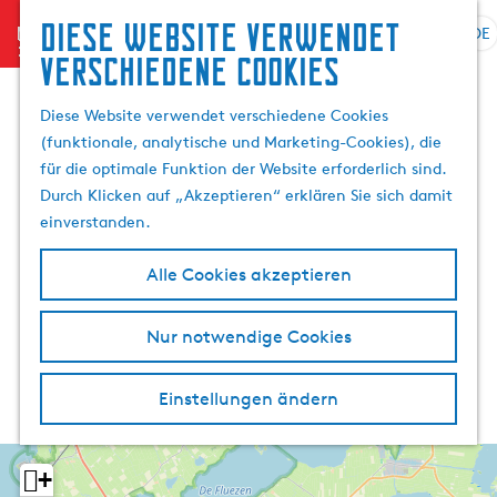
Diese website verwendet
menu
DE
S
G
S
verschiedene cookies
p
e
u
r
h
c
Diese Website verwendet verschiedene Cookies
a
e
h
(funktionale, analytische und Marketing-Cookies), die
c
n
e
für die optimale Funktion der Website erforderlich sind.
h
S
n
Durch Klicken auf „Akzeptieren“ erklären Sie sich damit
e
i
einverstanden.
a
e
u
z
Alle Cookies akzeptieren
s
u
w
r
Nur notwendige Cookies
ä
H
h
o
l
m
Einstellungen ändern
e
e
n
p
A
a
+
k