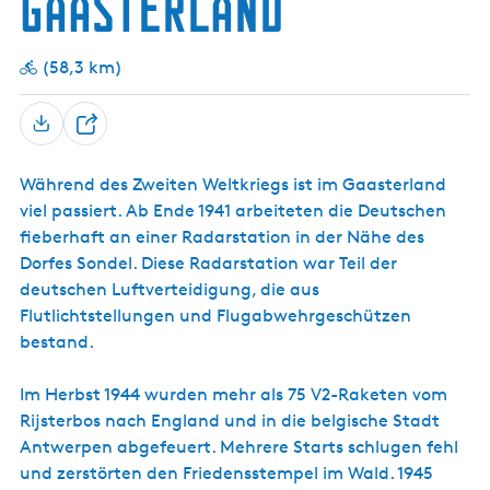
Gaasterland
l
l
u
s
e
e
i
H
W
m
a
b
m
r
e
c
â
e
a
t
e
F
d
d
l
l
h
l
z
n
(58,3 km)
r
i
h
d
l
i
u
w
i
j
o
M
i
m
n
a
e
k
f
o
n
W
d
n
d
z
T
e
g
a
F
d
h
u
d
t
l
e
r
d
o
r
”
o
d
i
e
Während des Zweiten Weltkriegs ist im Gaasterland
i
f
E
n
E
e
s
v
r
viel passiert. Ab Ende 1941 arbeiteten die Deutschen
l
M
l
d
R
o
i
k
fieberhaft an einer Radarstation in der Nähe des
f
e
e
a
n
n
1
b
n
t
Dorfes Sondel. Diese Radarstation war Teil der
n
M
n
C
e
s
h
i
e
deutschen Luftverteidigung, die aus
r
t
a
r
r
Flutlichtstellungen und Flugabwehrgeschützen
g
e
u
n
u
e
m
s
bestand.
s
n
n
p
e
a
g
e
s
n
a
Im Herbst 1944 wurden mehr als 75 V2-Raketen vom
l
d
n
(
Rijsterbos nach England und in die belgische Stadt
e
J
E
n
e
Antwerpen abgefeuert. Mehrere Starts schlugen fehl
i
F
e
und zerstörten den Friedensstempel im Wald. 1945
n
l
n