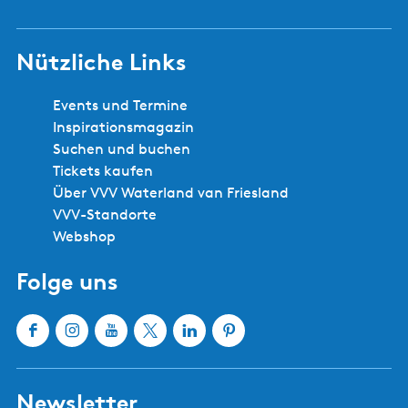
Nützliche Links
Events und Termine
Inspirationsmagazin
Suchen und buchen
Tickets kaufen
Über VVV Waterland van Friesland
VVV-Standorte
Webshop
Folge uns
F
I
Y
X
L
P
a
n
o
W
i
i
c
s
u
a
n
n
Newsletter
e
t
T
t
k
t